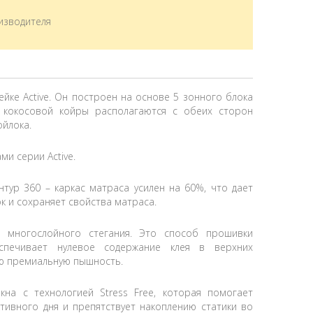
изводителя
ейке Active. Он построен на основе 5 зонного блока
и кокосовой койры располагаются с обеих сторон
ойлока.
и серии Active.
тур 360 – каркас матраса усилен на 60%, что дает
к и сохраняет свойства матраса.
 многослойного стегания. Это способ прошивки
спечивает нулевое содержание клея в верхних
ию премиальную пышность.
кна с технологией Stress Free, которая помогает
тивного дня и препятствует накоплению статики во