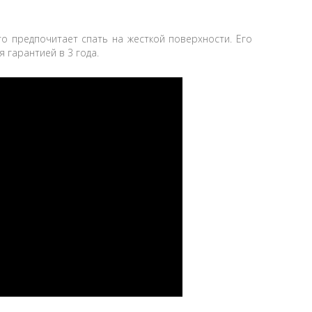
кто предпочитает спать на жесткой поверхности. Его
 гарантией в 3 года.