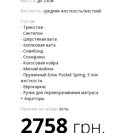
Высота:
до 23см
Жесткость:
средняя жесткость/жесткий
Состав:
- Трикотаж
- Синтепон
- Шерстяная вата
- Хлопковая вата
- Спанбонд
- Спонфлекс
- Кокосовая койра
- Мягкий войлок
- Пружинный блок Pocket Spring, 5 зон
жесткости
- Еврокаркас
- Ручки для переворачивания матраса
+ Аэраторы
Наличие на складе:
есть
2758
грн.