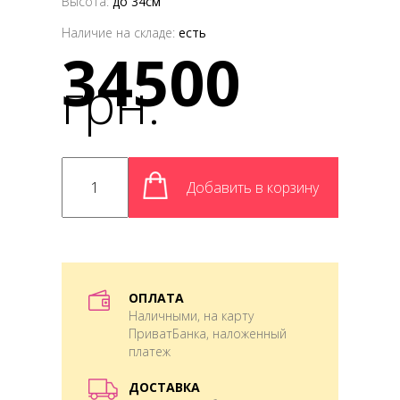
Высота:
до 34см
Наличие на складе:
есть
34500
грн.
Добавить в корзину
ОПЛАТА
Наличными, на карту
ПриватБанка, наложенный
платеж
ДОСТАВКА