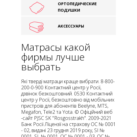
ОРТОПЕДИЧЕСКИЕ
ПОДУШКИ
АКСЕССУАРЫ
Матрасы какой
фирмы лучше
выбрать
Які тверді матраци краще вибрати. 8-800-
200-0-900 Контактний центр у Росії,
дзвінок безкоштовний. 0530 Контактний
центр у Росії, безкоштовно від мобільних
пристроїв для абонентів Beelyne, MTS,
Megafon, Tele2 та Yota. © Офіційний веб
-сайт PJSC SK "Rosgosstrakh". 2009-2021
Банк Росії Ліцензії на страхову ОС № 0001
- 02, видані 23 грудня 2019 року, SI №
0001, SL № 0001, ОС № 0001 - 03, ОС №