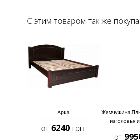
С этим товаром так же покуп
Арка
Жемчужина Плю
изголовья и
6240
от
грн.
995
от