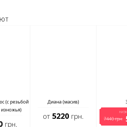
ают
с (с резьбой
Диана (масив)
 изножья)
НИЗК
5220
от
грн.
7440
грн.
0
грн.