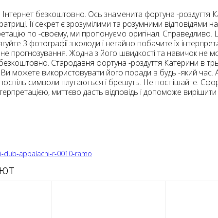
и: Інтернет безкоштовно. Ось знаменита фортуна -роздуття 
ператриці. Її секрет є зрозумілими та розумними відповідями н
ерпретацію по -своєму, ми пропонуємо оригінал. Справедлив
гуйте 3 фотографії з колоди і негайно побачите їх інтерпрет
льне прогнозування. Жодна з його швидкості та навичок не м
.. безкоштовно. Стародавня фортуна -роздуття Катерини в тр
 Ви можете використовувати його поради в будь -який час.
 поспіль символи плутаються і брешуть. Не поспішайте. Сфо
ерпретацією, миттєво дасть відповідь і допоможе вирішити п
ami-dub-appalachi-r-0010-ramo
ают