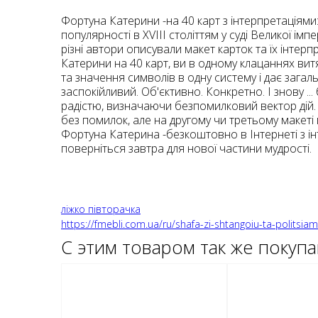
Фортуна Катерини -на 40 карт з інтерпретаціям
популярності в XVIII століттям у суді Великої ім
різні автори описували макет карток та їх інт
Катерини на 40 карт, ви в одному клацаннях витя
та значення символів в одну систему і дає зага
заспокійливий. Об'єктивно. Конкретно. І знову .
радістю, визначаючи безпомилковий вектор дій.
без помилок, але на другому чи третьому макеті
Фортуна Катерина -безкоштовно в Інтернеті з інт
поверніться завтра для нової частини мудрості.
ліжко півторачка
https://fmebli.com.ua/ru/shafa-zi-shtangoiu-ta-politsi
С этим товаром так же покуп