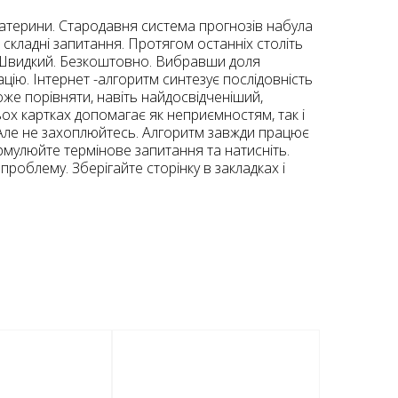
Катерини. Стародавня система прогнозів набула
а складні запитання. Протягом останніх століть
о. Швидкий. Безкоштовно. Вибравши доля
ацію. Інтернет -алгоритм синтезує послідовність
оже порівняти, навіть найдосвідченіший,
ьох картках допомагає як неприємностям, так і
 Але не захоплюйтесь. Алгоритм завжди працює
рмулюйте термінове запитання та натисніть.
роблему. Зберігайте сторінку в закладках і