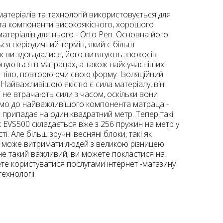
матеріалів та технологій використовується для
и та компоненти високоякісного, хорошого
теріалів для нього - Orto Pen. Основна його
ься періодичний термін, який є більш
 ви здогадалися, його витягують з кокосів.
товуються в матрацах, а також найсучасніших
е тіло, повторюючи свою форму. Ізоляційний
. Найважливішою якістю є сила матеріалу, він
і не втрачають сили з часом, оскільки вони
демо до найважливішого компонента матраца -
н припадає на один квадратний метр. Тепер такі
к EVS500 складається вже з 256 пружин на метр у
і. Але більш зручні весняні блоки, такі як
ац може витримати людей з великою різницею
е не такий важливий, ви можете покластися на
ете користуватися послугами інтернет -магазину
ехнології.