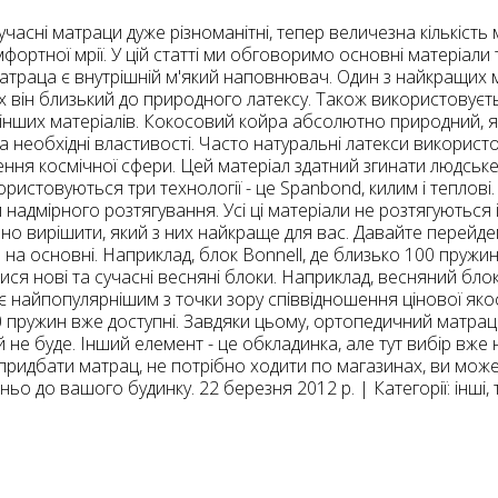
часні матраци дуже різноманітні, тепер величезна кількість 
фортної мрії. У цій статті ми обговоримо основні матеріал
траца є внутрішній м'який наповнювач. Один з найкращих ма
ях він близький до природного латексу. Також використовуєт
 інших матеріалів. Кокосовий койра абсолютно природний, як
ца необхідні властивості. Часто натуральні латекси викорис
ення космічної сфери. Цей матеріал здатний згинати людськ
ристовуються три технології - це Spanbond, килим і теплові
надмірного розтягування. Усі ці матеріали не розтягуються 
но вирішити, який з них найкраще для вас. Давайте перей
 на основні. Наприклад, блок Bonnell, де близько 100 пружи
ся нові та сучасні весняні блоки. Наприклад, весняний бло
 є найпопулярнішим з точки зору співвідношення цінової якост
0 пружин вже доступні. Завдяки цьому, ортопедичний матр
ій не буде. Інший елемент - це обкладинка, але тут вибір вж
б придбати матрац, не потрібно ходити по магазинах, ви мож
 до вашого будинку. 22 березня 2012 р. | Категорії: інші, т