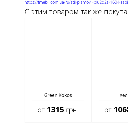
https://fmebli.com.ua/ru/stil-pismovii-biu2d2s-160-kasp
С этим товаром так же покуп
Green Kokos
Хел
1315
106
от
грн.
от