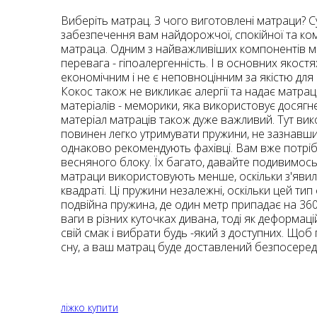
Виберіть матрац. З чого виготовлені матраци? Су
забезпечення вам найдорожчої, спокійної та ком
матраца. Одним з найважливіших компонентів ма
перевага - гіпоалергенність. І в основних якост
економічним і не є неповноцінним за якістю для
Кокос також не викликає алергії та надає матра
матеріалів - меморики, яка використовує досягн
матеріал матраців також дуже важливий. Тут вико
повинен легко утримувати пружини, не зазнавши 
однаково рекомендують фахівці. Вам вже потріб
весняного блоку. Їх багато, давайте подивимось
матраци використовують менше, оскільки з'явили
квадраті. Ці пружини незалежні, оскільки цей тип
подвійна пружина, де один метр припадає на 36
ваги в різних куточках дивана, тоді як деформац
свій смак і вибрати будь -який з доступних. Що
сну, а ваш матрац буде доставлений безпосередньо
ліжко купити