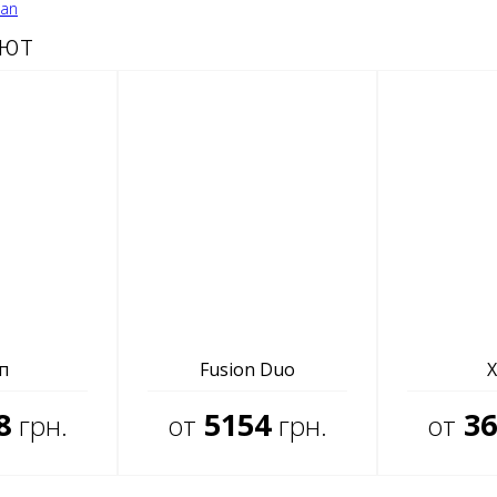
ian
ают
п
Fusion Duo
X
8
5154
36
грн.
от
грн.
от