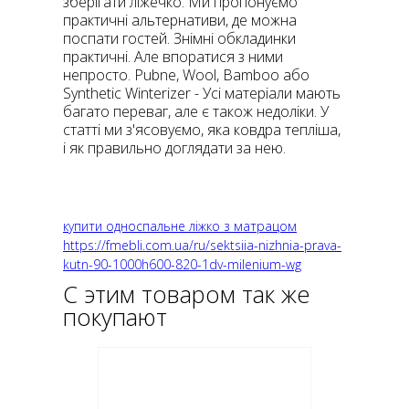
зберігати ліжечко. Ми пропонуємо
практичні альтернативи, де можна
поспати гостей. Знімні обкладинки
практичні. Але впоратися з ними
непросто. Pubne, Wool, Bamboo або
Synthetic Winterizer - Усі матеріали мають
багато переваг, але є також недоліки. У
статті ми з'ясовуємо, яка ковдра тепліша,
і як правильно доглядати за нею.
купити односпальне ліжко з матрацом
https://fmebli.com.ua/ru/sektsiia-nizhnia-prava-
kutn-90-1000h600-820-1dv-milenium-wg
С этим товаром так же
покупают