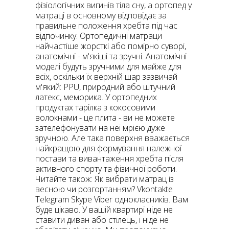
фізіологічних вигинів тіла сну, а ортопед у
матраці в основному відповідає за
правильне положення хребта під час
відпочинку. Ортопедичні матраци
найчастіше жорсткі або помірно суворі,
анатомічні - м'якіші та зручні. Анатомічні
моделі будуть зручними для майже для
всіх, оскільки їх верхній шар зазвичай
м'який: PPU, природний або штучний
латекс, меморика. У ортопедних
продуктах тарілка з кокосовими
волокнами - це плита - ви не можете
зателефонувати на неї мрією дуже
зручною. Але така поверхня вважається
найкращою для формування належної
постави та вивантаження хребта після
активного спорту та фізичної роботи.
Читайте також: Як вибрати матрац із
весною чи розгортанням? Vkontakte
Telegram Skype Viber однокласників. Вам
буде цікаво. У вашій квартирі ніде не
ставити диван або стілець, і ніде не