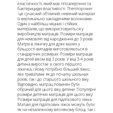
еластичності, який має гіпоалергенні та
бактерицидні властивості. Thermopower
-це сучасний об'ємний, невений матеріал
із вертикально закладеними волокнами.
Один з найбільш міцних і стійких
матеріалів, що використовуються у
виробництві матраців. Розміри матраців
для немовлят від народження до 3 років.
Матри в ліжечку для дуже малих у
більшості випадків виготовляються в
стандартних розмірах: Розміри матраців
для дітей віком від 3 років. У віці 3-4 років
дитина виростає зі свого першого
ліжечка, і йому потрібно більший ліжко,
яке триватиме як до початку шкільних
років, так і до старшого шкільного віку.
Відповідно, матрац повинен бути
обраний для цього віку дитини. Популярні
розміри дитячих матраців для цього віку:
Розміри матраців для підліткового ліжка.
Матакії для підліткових ліжок можуть бути
як на незалежному весняному блоці, так і