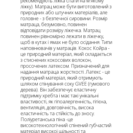
рекомендують ліжка спати на м'якому
ліжку). Матрац може бути виготовлений з
природних або штучних матеріалів, але
головне - з безпечної сировини. Розмір
матраца, безумовно, повинен
відповідати розміру ліжечка. Матрац
повинен рівномірно лежати в ліжечку,
щоб в кутах і ямах не було осідання. Типи
наповнювачів у матраців. Кокос Койра -
це природний матеріал, який складається
з стиснених кокосових волокон,
просочених латексом. Призначений для
надання матраца жорсткості. Латекс - це
природний матеріал, який отримують
шляхом спінування соку GVEE (гумового
дерева). Він забезпечує еластичну
підтримку хребта і має такі унікальні
властивості, як гіпоалергенність, гігієна,
вентиляція, довговічність, висока
еластичність та стійкість до зносу.
Поліуретанська піна -це
високотехнологічний спінений губчастий
матеріал високої щільності та