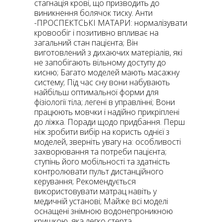
стагнація крові, що призводить до
виникнення болячок тиску. Анти
-ПРОСПЕКТСЬКІ МАТАРИ: нормалізувати
кровообіг і позитивно впливає на
загальний стан пацієнта; Він
виготовлений з дихаючих матеріалів, які
не запобігають вільному доступу до
кисню; Багато моделей мають масажну
систему; Під час сну вони набувають
найбільш оптимальної форми для
фізіології тіла; легені в управлінні; Вони
працюють мовчки і надійно прикріплені
до ліжка. Поради щодо придбання. Перш
ніж зробити вибір на користь однієї з
моделей, зверніть увагу на: особливості
захворювання та потреби пацієнта;
ступінь його мобільності та здатність
контролювати пульт дистанційного
керування; Рекомендується
використовувати матрац навіть у
медичній установі; Майже всі моделі
оснащені знімною водонепроникною
кришкою, яка легко стерта.