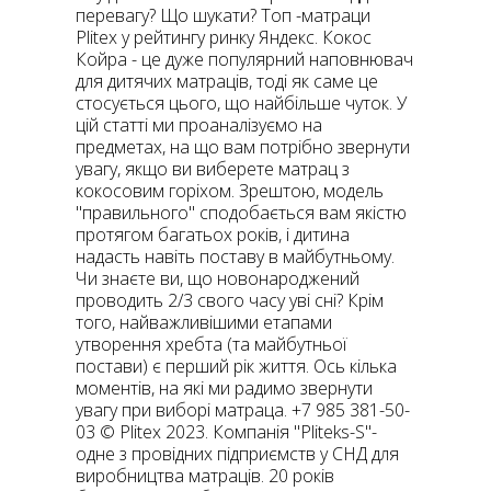
перевагу? Що шукати? Топ -матраци
Plitex у рейтингу ринку Яндекс. Кокос
Койра - це дуже популярний наповнювач
для дитячих матраців, тоді як саме це
стосується цього, що найбільше чуток. У
цій статті ми проаналізуємо на
предметах, на що вам потрібно звернути
увагу, якщо ви виберете матрац з
кокосовим горіхом. Зрештою, модель
"правильного" сподобається вам якістю
протягом багатьох років, і дитина
надасть навіть поставу в майбутньому.
Чи знаєте ви, що новонароджений
проводить 2/3 свого часу уві сні? Крім
того, найважливішими етапами
утворення хребта (та майбутньої
постави) є перший рік життя. Ось кілька
моментів, на які ми радимо звернути
увагу при виборі матраца. +7 985 381-50-
03 © Plitex 2023. Компанія "Pliteks-S"-
одне з провідних підприємств у СНД для
виробництва матраців. 20 років