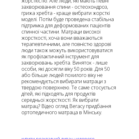
жорсткістю. Але люди, які мають певні
захворювання спини - остеохондроз,
грижа хребта - краще вибрати жорсткі
моделі. Потім буде проведена стабільна
підтримка для деформованих пацієнтів
спинної частини. Матраци високої
жорсткості, хоча вони вважаються
терапевтичними, але повністю здорові
люди також можуть використовуватися
як профілактичний інструмент для
захворювань хребта. Виняток - лише
особи, які досягли віку 50 років. Для 50
або більше людей похилого віку не
рекомендується вибирати матраци з
твердою поверхнею. Те саме стосується
дітей, які підходять для продуктів
середньої жорсткості. Як вибрати
матрац? Відео огляд Вегасу придбання
ортопедичного матраца в Мінську.
купити розкладний диван недорого