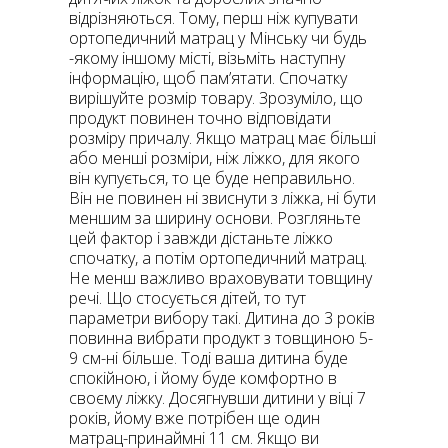
відрізняються. Тому, перш ніж купувати
ортопедичний матрац у Мінську чи будь
-якому іншому місті, візьміть наступну
інформацію, щоб пам’ятати. Спочатку
вирішуйте розмір товару. Зрозуміло, що
продукт повинен точно відповідати
розміру причалу. Якщо матрац має більші
або менші розміри, ніж ліжко, для якого
він купується, то це буде неправильно.
Він не повинен ні звиснути з ліжка, ні бути
меншим за ширину основи. Розгляньте
цей фактор і завжди дістаньте ліжко
спочатку, а потім ортопедичний матрац.
Не менш важливо враховувати товщину
речі. Що стосується дітей, то тут
параметри вибору такі. Дитина до 3 років
повинна вибрати продукт з товщиною 5-
9 см-ні більше. Тоді ваша дитина буде
спокійною, і йому буде комфортно в
своєму ліжку. Досягнувши дитини у віці 7
років, йому вже потрібен ще один
матрац-принаймні 11 см. Якщо ви