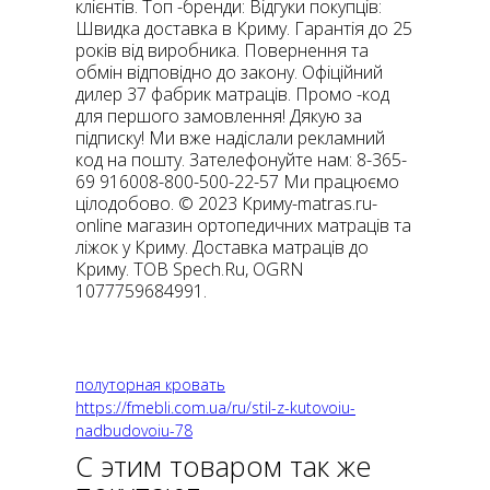
клієнтів. Топ -бренди: Відгуки покупців:
Швидка доставка в Криму. Гарантія до 25
років від виробника. Повернення та
обмін відповідно до закону. Офіційний
дилер 37 фабрик матраців. Промо -код
для першого замовлення! Дякую за
підписку! Ми вже надіслали рекламний
код на пошту. Зателефонуйте нам: 8-365-
69 916008-800-500-22-57 Ми працюємо
цілодобово. © 2023 Криму-matras.ru-
online магазин ортопедичних матраців та
ліжок у Криму. Доставка матраців до
Криму. ТОВ Spech.Ru, OGRN
1077759684991.
полуторная кровать
https://fmebli.com.ua/ru/stil-z-kutovoiu-
nadbudovoiu-78
С этим товаром так же