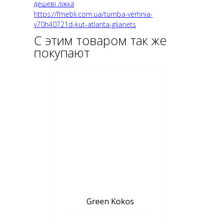
дешеві ліжка
https://fmebli.com.ua/tumba-verhnia-
v70h40721d-kut-atlanta-glianets
С этим товаром так же
покупают
Green Kokos