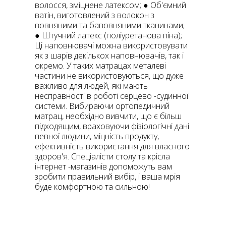
волосся, зміцнене латексом; ● Об'ємний
ватін, виготовлений з волокон з
вовняними та бавовняними тканинами;
● Штучний латекс (поліуретанова піна);
Ці наповнювачі можна використовувати
як з шарів декількох наповнювачів, так і
окремо. У таких матрацах металеві
частини не використовуються, що дуже
важливо для людей, які мають
несправності в роботі серцево -судинної
системи. Вибираючи ортопедичний
матрац, необхідно вивчити, що є більш
підходящим, враховуючи фізіологічні дані
певної людини, міцність продукту,
ефективність використання для власного
здоров'я. Спеціалісти столу та крісла
інтернет -магазинів допоможуть вам
зробити правильний вибір, і ваша мрія
буде комфортною та сильною!