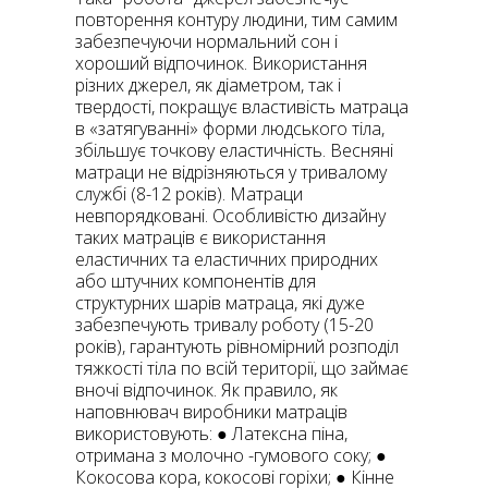
повторення контуру людини, тим самим
забезпечуючи нормальний сон і
хороший відпочинок. Використання
різних джерел, як діаметром, так і
твердості, покращує властивість матраца
в «затягуванні» форми людського тіла,
збільшує точкову еластичність. Весняні
матраци не відрізняються у тривалому
службі (8-12 років). Матраци
невпорядковані. Особливістю дизайну
таких матраців є використання
еластичних та еластичних природних
або штучних компонентів для
структурних шарів матраца, які дуже
забезпечують тривалу роботу (15-20
років), гарантують рівномірний розподіл
тяжкості тіла по всій території, що займає
вночі відпочинок. Як правило, як
наповнювач виробники матраців
використовують: ● Латексна піна,
отримана з молочно -гумового соку; ●
Кокосова кора, кокосові горіхи; ● Кінне