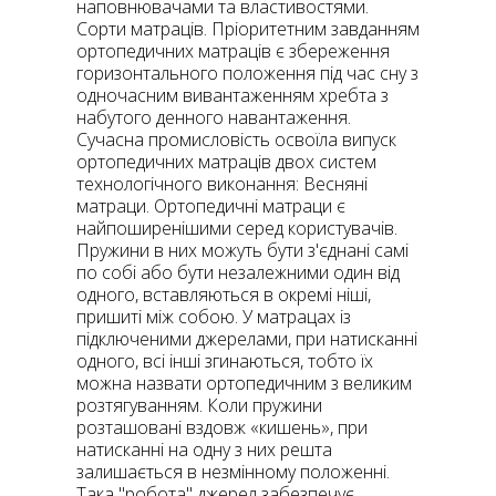
наповнювачами та властивостями.
Сорти матраців. Пріоритетним завданням
ортопедичних матраців є збереження
горизонтального положення під час сну з
одночасним вивантаженням хребта з
набутого денного навантаження.
Сучасна промисловість освоїла випуск
ортопедичних матраців двох систем
технологічного виконання: Весняні
матраци. Ортопедичні матраци є
найпоширенішими серед користувачів.
Пружини в них можуть бути з'єднані самі
по собі або бути незалежними один від
одного, вставляються в окремі ніші,
пришиті між собою. У матрацах із
підключеними джерелами, при натисканні
одного, всі інші згинаються, тобто їх
можна назвати ортопедичним з великим
розтягуванням. Коли пружини
розташовані вздовж «кишень», при
натисканні на одну з них решта
залишається в незмінному положенні.
Така "робота" джерел забезпечує