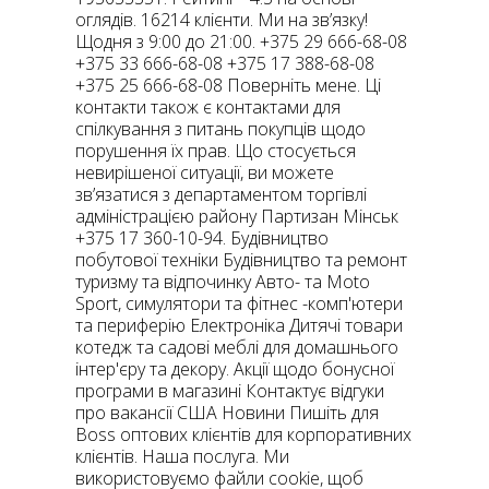
оглядів. 16214 клієнти. Ми на зв’язку!
Щодня з 9:00 до 21:00. +375 29 666-68-08
+375 33 666-68-08 +375 17 388-68-08
+375 25 666-68-08 Поверніть мене. Ці
контакти також є контактами для
спілкування з питань покупців щодо
порушення їх прав. Що стосується
невирішеної ситуації, ви можете
зв’язатися з департаментом торгівлі
адміністрацією району Партизан Мінськ
+375 17 360-10-94. Будівництво
побутової техніки Будівництво та ремонт
туризму та відпочинку Авто- та Moto
Sport, симулятори та фітнес -комп'ютери
та периферію Електроніка Дитячі товари
котедж та садові меблі для домашнього
інтер'єру та декору. Акції щодо бонусної
програми в магазині Контактує відгуки
про вакансії США Новини Пишіть для
Boss оптових клієнтів для корпоративних
клієнтів. Наша послуга. Ми
використовуємо файли cookie, щоб