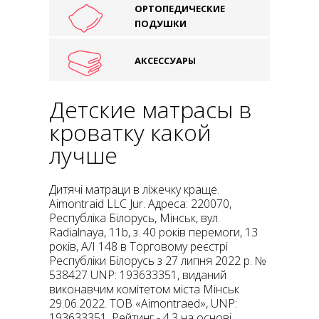
ОРТОПЕДИЧЕСКИЕ
ПОДУШКИ
АКСЕССУАРЫ
Детские матрасы в
кроватку какой
лучше
Дитячі матраци в ліжечку краще.
Aimontraid LLC Jur. Адреса: 220070,
Республіка Білорусь, Мінськ, вул.
Radialnaya, 11b, з. 40 років перемоги, 13
років, A/I 148 в Торговому реєстрі
Республіки Білорусь з 27 липня 2022 р. №
538427 UNP: 193633351, виданий
виконавчим комітетом міста Мінськ
29.06.2022. ТОВ «Aimontraed», UNP:
193633351. Рейтинг - 4.3 на основі