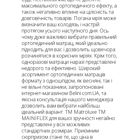
максимального ортопедичного ефекту, а
також негативно вплине на цілісність та
довговічність товарів. Погана мрія може
визначити ваш колодязь і настрій
протягом усього наступного дня. Ось
чому дуже важливо вибрати правильний
ортопедичний матрац, який ідеально
підходить для вас і дозволить щовечора
розчинятися в корисних мріях. Крім того,
одноразові матраци наразі представлені
недорого та ефективно. Широкий
асортимент ортопедичних матраців
формату з одношпідом, як весняні, так і
не вільні показники, запропоновані
інтернет-магазином Belini.com.UA, та
якісна консультація нашого менеджера
дозволить вам вибрати найбільш
ідеальний варіант. TM Matroluxe TM
MAINIFLEX для вашої зручності негайно
представлені у всіх можливих
стандартних розмірах. Приємним
сюрпризом стане те, що ціна в