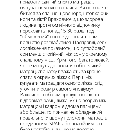
придбати єдиний спектр матраца з
очікуванням однієї людини. Ви не хочете
битися за спання щовечора, штовхаючи
ноги та лікті? Враховуючи, що здорова
людина протягом нічного відпочинку
переходить понад 15-30 разів, тоді
"обмежений" сон не дозволить вам
повністю розслабитися. Насправді, деякі
дослідження показують, що суглобовий
сон менш спокійний, ніж сон у окремому
спальному місці. Крім того, багато людей,
які не можуть дозволити собі великий
матрац, спочатку вважають за краще
спати в окремих ліжках. Перш ніж
купувати матрац для одного ліжка, слід
уточнити розмір самого «подіуму».
Важливо, щоб сам продукт повністю
відповідав рамці ліжка. Якщо розрив між
матрацом і кадром є двома пальцями
або більше, то причал не обладнаний
правильно. У цьому положенні матрац є
поодиноким -SPAR або подвійним, він
буде нестабільним, що не досягне