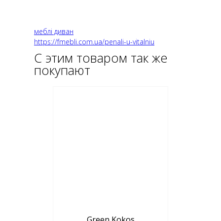
меблі диван
https://fmebli.com.ua/penali-u-vitalniu
С этим товаром так же
покупают
Green Kokos