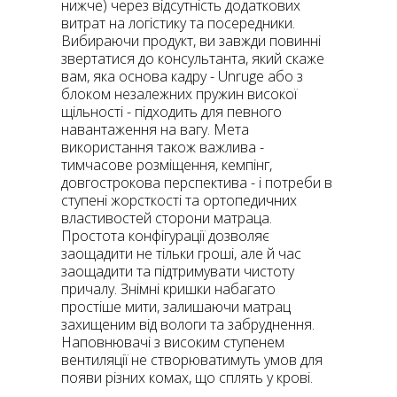
нижче) через відсутність додаткових
витрат на логістику та посередники.
Вибираючи продукт, ви завжди повинні
звертатися до консультанта, який скаже
вам, яка основа кадру - Unruge або з
блоком незалежних пружин високої
щільності - підходить для певного
навантаження на вагу. Мета
використання також важлива -
тимчасове розміщення, кемпінг,
довгострокова перспектива - і потреби в
ступені жорсткості та ортопедичних
властивостей сторони матраца.
Простота конфігурації дозволяє
заощадити не тільки гроші, але й час
заощадити та підтримувати чистоту
причалу. Знімні кришки набагато
простіше мити, залишаючи матрац
захищеним від вологи та забруднення.
Наповнювачі з високим ступенем
вентиляції не створюватимуть умов для
появи різних комах, що сплять у крові.