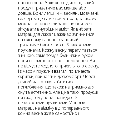
наповнювач. Залежно від якості, такий
продукт триватиме вас менше або
довше. Вони легші, ніж весняні, мовчазні,
і для дітей це саме той матрац, на якому
можна сміливо стрибати і не боятися
зіпсувати внутрішній вміст. Як вибрати
матрац для ліжка? Важливо зупинитися
на якісному наповнювачі, який
триватиме багато років. З залежними
пружинами. Кожну весну переплітається
з іншою, саме тому з будь -яким рухом
вони всі змінюють своє положення. Ви
не відчуєте жодного прихильного ефекту,
і з часом пружини взагалі починають
скрипки, приносячи дискомфорт. Через
деякий час можуть з’явитися
поглиблення, що також неприємно для
сну та естетично. Але ціна такої продукції
низька, тому попит завжди є. З
незалежними пружинами. У цьому
матраці, на відміну від попереднього,
кожна весна живе самостійно і