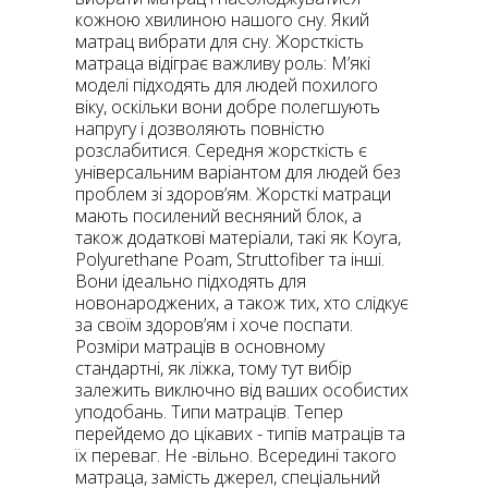
кожною хвилиною нашого сну. Який
матрац вибрати для сну. Жорсткість
матраца відіграє важливу роль: М’які
моделі підходять для людей похилого
віку, оскільки вони добре полегшують
напругу і дозволяють повністю
розслабитися. Середня жорсткість є
універсальним варіантом для людей без
проблем зі здоров’ям. Жорсткі матраци
мають посилений весняний блок, а
також додаткові матеріали, такі як Koyra,
Polyurethane Poam, Struttofiber та інші.
Вони ідеально підходять для
новонароджених, а також тих, хто слідкує
за своїм здоров’ям і хоче поспати.
Розміри матраців в основному
стандартні, як ліжка, тому тут вибір
залежить виключно від ваших особистих
уподобань. Типи матраців. Тепер
перейдемо до цікавих - типів матраців та
їх переваг. Не -вільно. Всередині такого
матраца, замість джерел, спеціальний