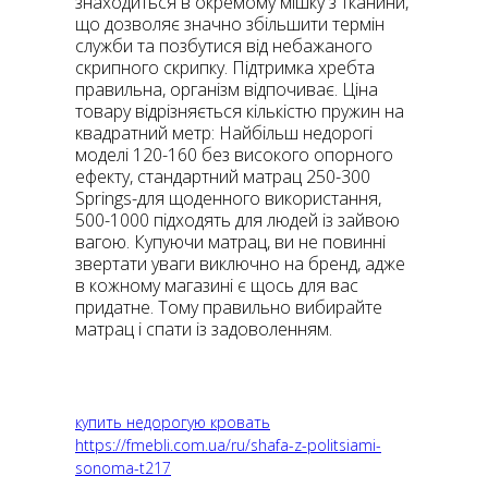
знаходиться в окремому мішку з тканини,
що дозволяє значно збільшити термін
служби та позбутися від небажаного
скрипного скрипку. Підтримка хребта
правильна, організм відпочиває. Ціна
товару відрізняється кількістю пружин на
квадратний метр: Найбільш недорогі
моделі 120-160 без високого опорного
ефекту, стандартний матрац 250-300
Springs-для щоденного використання,
500-1000 підходять для людей із зайвою
вагою. Купуючи матрац, ви не повинні
звертати уваги виключно на бренд, адже
в кожному магазині є щось для вас
придатне. Тому правильно вибирайте
матрац і спати із задоволенням.
купить недорогую кровать
https://fmebli.com.ua/ru/shafa-z-politsiami-
sonoma-t217