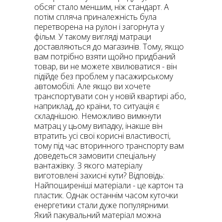
обсяг стало меншим, ніж стандарт. А
потім спляча приналежність була
перетворена на рулон і загорнута у
фільм. У такому вигляді матраци
доставляються до магазинів. Тому, якщо
вам потрібно взяти щойно придбаний
товар, ви не можете хвилюватися - він
підійде без проблем у пасажирському
автомобілі. Але якщо ви хочете
транспортувати сон у новій квартирі або,
наприклад, до країни, то ситуація є
складнішою. Неможливо вимкнути
матрац у цьому випадку, інакше він
втратить усі свої корисні властивості,
тому під час вторинного транспорту вам
доведеться замовити спеціальну
вантажівку. З якого матеріалу
виготовлені захисні кути? Відповідь:
Найпоширеніші матеріали - це картон та
пластик. Однак останнім часом куточки
енергетики стали дуже популярними.
Який пакувальний матеріал можна