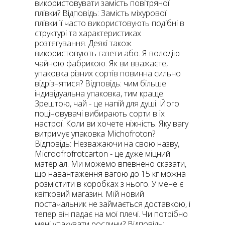
використовувати замість повітряної
плівки? Відповідь: Замість міхурової
плівки її часто використовують подібні в
структурі та характеристиках
розтягування. Деякі також
використовують газети або. Я володію
чайною фабрикою. Як ви вважаєте,
упаковка різних сортів повинна сильно
відрізнятися? Відповідь: чим більше
індивідуальна упаковка, тим краще.
Зрештою, чай - це напій для душі. Його
поціновувачі вибирають сорти в їх
настрої. Коли ви хочете ніжність. Яку вагу
витримує упаковка Michofroton?
Відповідь: Незважаючи на свою назву,
Microofrofrotcarton - це дуже міцний
матеріал. Ми можемо впевнено сказати,
що навантаження вагою до 15 кг можна
розмістити в коробках з нього. У мене є
квітковий магазин. Мій новий
постачальник не займається доставкою, і
тепер він падає на мої плечі. Чи потрібно
мені упакувати рослини? Відповідь: