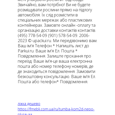
Звичайно, вам потрібно! Ви не будете
розміщувати рослини прямо на підлогу
автомобіля. Їх слід розмістити в
спеціальних мережах або пластикових
контейнерах. Замовте онлайн -оплату та
організацію доставки контактів контактів.
(495) 778-54-09 (901) 578-54-09. 2006-
2023 © upackui.ru. Ми передзвонимо вам.
Ваш ім'я Телефон * Напишіть лист до
Parkui.ru. Ваше ім'я Ел. Пошта *
Повідомлення. Залиште прохання про
переїзд. Ваше ім'я-це ваша електронна
пошта або номер телефону номерів, де
де знаходиться повідомлення. Замовити
безкоштовну консультацію. Ваше ім'я Ел.
Пошта або телефон* Повідомлення.
ліжка дешево
https://fmebli.com.ua/ru/tumba-kom2d-nepo-
pluse-aa