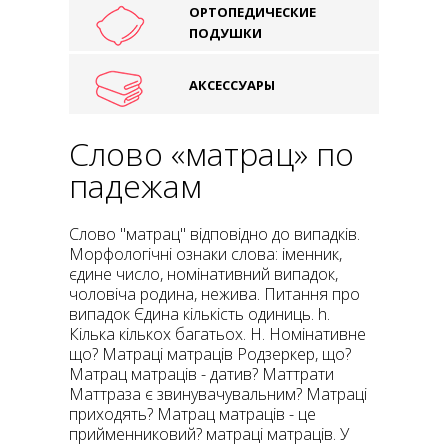
ОРТОПЕДИЧЕСКИЕ
ПОДУШКИ
АКСЕССУАРЫ
Слово «матрац» по
падежам
Слово "матрац" відповідно до випадків.
Морфологічні ознаки слова: іменник,
єдине число, номінативний випадок,
чоловіча родина, нежива. Питання про
випадок Єдина кількість одиниць. h.
Кілька кількох багатьох. H. Номінативне
що? Матраці матраців Родзеркер, що?
Матрац матраців - датив? Маттрати
Маттраза є звинувачувальним? Матраці
приходять? Матрац матраців - це
прийменниковий? матраці матраців. У