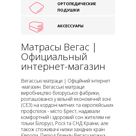
ОРТОПЕДИЧЕСКИЕ
ПОДУШКИ
АКСЕССУАРЫ
Матрасы Вегас |
Официальный
интернет-магазин
Вегасські матраци | Офіційний інтернет
-магазин. Вегасські матраци
виробництво білоруської фабрики,
розташованої у вільній економічній зоні
(СЕЗ) на кордоні митних та європейських
профспілок - місто Брест, надавали
комфортний і здоровий сон жителям не
тільки Білорусі, Росії та СНД Країни, але
також споживачі низки західних країн
Європи. Період бренду Вегасу можна