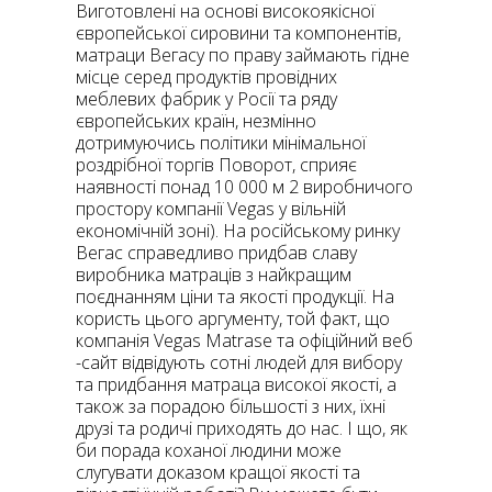
Виготовлені на основі високоякісної
європейської сировини та компонентів,
матраци Вегасу по праву займають гідне
місце серед продуктів провідних
меблевих фабрик у Росії та ряду
європейських країн, незмінно
дотримуючись політики мінімальної
роздрібної торгів Поворот, сприяє
наявності понад 10 000 м 2 виробничого
простору компанії Vegas у вільній
економічній зоні). На російському ринку
Вегас справедливо придбав славу
виробника матраців з найкращим
поєднанням ціни та якості продукції. На
користь цього аргументу, той факт, що
компанія Vegas Matrase та офіційний веб
-сайт відвідують сотні людей для вибору
та придбання матраца високої якості, а
також за порадою більшості з них, їхні
друзі та родичі приходять до нас. І що, як
би порада коханої людини може
слугувати доказом кращої якості та