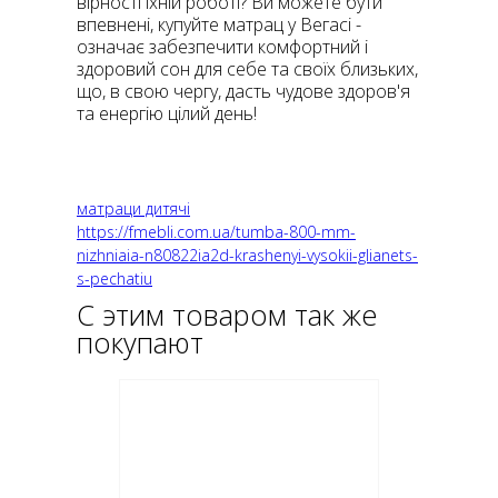
вірності їхній роботі? Ви можете бути
впевнені, купуйте матрац у Вегасі -
означає забезпечити комфортний і
здоровий сон для себе та своїх близьких,
що, в свою чергу, дасть чудове здоров'я
та енергію цілий день!
матраци дитячі
https://fmebli.com.ua/tumba-800-mm-
nizhniaia-n80822ia2d-krashenyi-vysokii-glianets-
s-pechatiu
С этим товаром так же
покупают