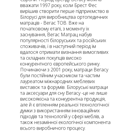
вважати 1997 року, коли Брест Фес
вирішив створити перше підприємство в
Білорусі для виробництва ортопедичних
матраців - Вегас ТОВ. Вже на
початковому етапі, з моменту їх
заснування, Вегас Матрац набув
популярності білоруських та російських
споживачів, і в наступний період їм
вдалося отримати визнання вимогливих
та складних покупців високо
конкурентного європейського ринку.
Починаючи з 2001 року, матраци Вегасу
були постійним учасником та частим
лауреатом міжнародних меблевих
виставок та форумів. Білоруські матраци
та аксесуари для сну Вегасу -це не лише
високоякісна та конкурентна продукція,
але й є втіленням реальної технологічної
думки з використанням інноваційних
підходів та технологій у сфері меблів, а
також незамінної екологічної компонента
всього виробничого процесу.