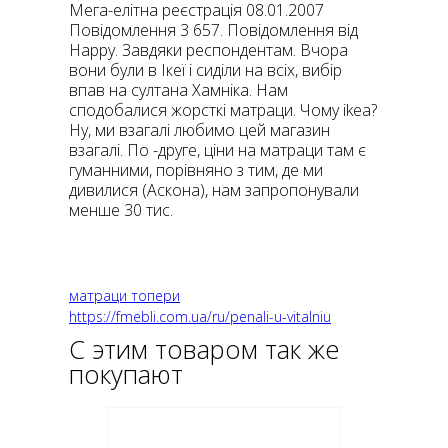
Мега-елітна реєстрація 08.01.2007
Повідомлення 3 657. Повідомлення від
Happy. Завдяки респондентам. Вчора
вони були в Ікеї і сиділи на всіх, вибір
впав на султана Хамніка. Нам
сподобалися жорсткі матраци. Чому ikea?
Ну, ми взагалі любимо цей магазин
взагалі. По -друге, ціни на матраци там є
гуманними, порівняно з тим, де ми
дивилися (Аскона), нам запропонували
менше 30 тис.
матраци топери
https://fmebli.com.ua/ru/penali-u-vitalniu
С этим товаром так же
покупают