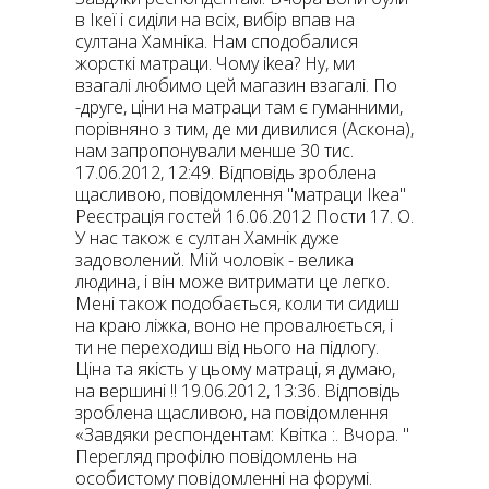
в Ікеї і сиділи на всіх, вибір впав на
султана Хамніка. Нам сподобалися
жорсткі матраци. Чому ikea? Ну, ми
взагалі любимо цей магазин взагалі. По
-друге, ціни на матраци там є гуманними,
порівняно з тим, де ми дивилися (Аскона),
нам запропонували менше 30 тис.
17.06.2012, 12:49. Відповідь зроблена
щасливою, повідомлення "матраци Ikea"
Реєстрація гостей 16.06.2012 Пости 17. О.
У нас також є султан Хамнік дуже
задоволений. Мій чоловік - велика
людина, і він може витримати це легко.
Мені також подобається, коли ти сидиш
на краю ліжка, воно не провалюється, і
ти не переходиш від нього на підлогу.
Ціна та якість у цьому матраці, я думаю,
на вершині !! 19.06.2012, 13:36. Відповідь
зроблена щасливою, на повідомлення
«Завдяки респондентам: Квітка :. Вчора. "
Перегляд профілю повідомлень на
особистому повідомленні на форумі.