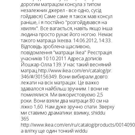
дорогим матрацом консула з типом
незалежних джерел - все одно, сусід
гойдався) Саме саме я також мав консул
раніше, і я постійно "розгойдувався на
хвилях". Все вагається, навіть якщо інша
людина просто рухає його ногою. Немає
такого матраца Ікеєва. 14.06.2012, 14:33.
Відповідь зроблена щасливою,
повідомлення "матраци Ikea" Реєстрація
учасників 10.10.2011 Адреса дописів
Йошкар-Олла 139. У нас такий весняний
матрац http://www.ikea.com/en/catalog/pr.
346/#/30156349. Вони вибирали довго:
лежати на всіх матрацах. Це важко
здавалося найбільш зручним. І вони не
помилялися. Ми використовуємо 2,5
роки. Вони взяли два матраци 80 см на
ліжко 1,60. Нам дуже зручно спати. Зверху
ми ставимо драматики: взимку, shiddu
365
http://www.ikea.com/en/ru/catalog/products/0014090
а влітку ще один тонкий widdu