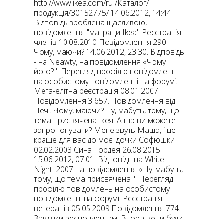
http://www.ikea.com/ru /Каталог/
продукція/30152775/ 14.06.2012, 14:44.
Відповідь зроблена щасливою,
повідомлення "матраци Ikea" Реєстрація
членів 10.08.2010 Повідомлення 290.
Чому, маючи? 14.06.2012, 23:30. Відповідь
- на Neawty, на повідомлення «Чому
його? " Перегляд профілю повідомлень
на особистому повідомленні на форумі.
Мега-елітна реєстрація 08.01.2007
Повідомлення 3 657. Повідомлення від
Нечі. Чому, маючи? Ну, мабуть, тому, що
тема присвячена Ікея. А що ви можете
запропонувати? Мене звуть Маша, і це
краще для вас до моєї дочки Софюшки
02.02.2003 Сина Гордея 26.08.2015.
15.06.2012, 07:01. Відповідь на White
Night_2007 на повідомлення «Ну, мабуть,
тому, що тема присвячена. " Перегляд
профілю повідомлень на особистому
повідомленні на форумі. Реєстрація
ветеранів 05.05.2009 Повідомлення 774.
Завдяки респондентам. Вчора вони були