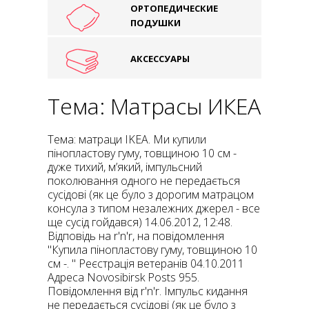
ОРТОПЕДИЧЕСКИЕ
ПОДУШКИ
АКСЕССУАРЫ
Тема: Матрасы ИКЕА
Тема: матраци IKEA. Ми купили
пінопластову гуму, товщиною 10 см -
дуже тихий, м’який, імпульсний
поколювання одного не передається
сусідові (як це було з дорогим матрацом
консула з типом незалежних джерел - все
ще сусід гойдався) 14.06.2012, 12:48.
Відповідь на r'n'r, на повідомлення
"Купила пінопластову гуму, товщиною 10
см -. " Реєстрація ветеранів 04.10.2011
Адреса Novosibirsk Posts 955.
Повідомлення від r'n'r. Імпульс кидання
не передається сусідові (як це було з