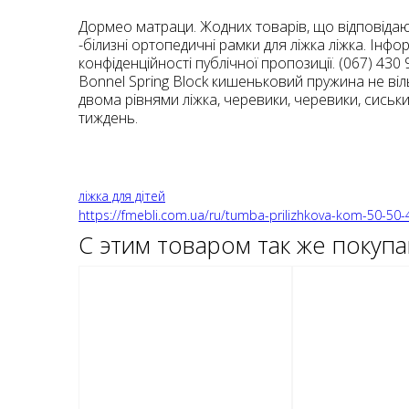
Дормео матраци. Жодних товарів, що відповідают
-білизні ортопедичні рамки для ліжка ліжка. Інфо
конфіденційності публічної пропозиції. (067) 43
Bonnel Spring Block кишеньковий пружина не віль
двома рівнями ліжка, черевики, черевики, сиськи, м
тиждень.
ліжка для дітей
https://fmebli.com.ua/ru/tumba-prilizhkova-kom-50-5
С этим товаром так же покуп