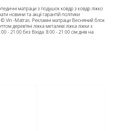
опедичні матраци з подушок ковдр з ковдр ліжко
ати новини та акції гарантій політики
3 © Vin -Matras. Рекламні матраци Весняний блок
том дерев’яні ліжка металеві ліжка ліжки з
 - 21:00 без Віхіда. 8:00 - 21:00 сім днів на