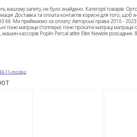
ь вашому запиту, не було знайдено. Категорії товарів. Орт
рмація. Доставка та оплата контактів корисні для того, щоб зн
0 93 66. Ми приймаємо за оплату: Авторські права 2010 - 202
ні тонкі матраци (топпери) тонкі прокатні матраці матраци оп
ашин кассорів Poplin Percal atlite Elite Newble розсадник. 8:00
0-40-11-modeo
ают