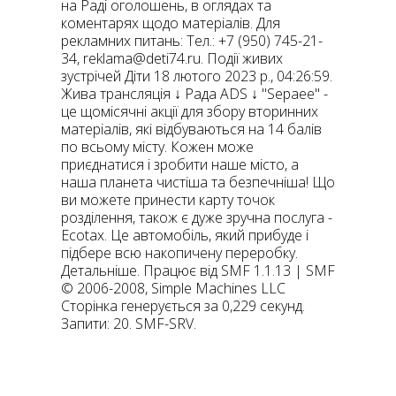
на Раді оголошень, в оглядах та
коментарях щодо матеріалів. Для
рекламних питань: Тел.: +7 (950) 745-21-
34,
reklama@deti74.ru
. Події живих
зустрічей Діти 18 лютого 2023 р., 04:26:59.
Жива трансляція ↓ Рада ADS ↓ "Sepaee" -
це щомісячні акції для збору вторинних
матеріалів, які відбуваються на 14 балів
по всьому місту. Кожен може
приєднатися і зробити наше місто, а
наша планета чистіша та безпечніша! Що
ви можете принести карту точок
розділення, також є дуже зручна послуга -
Ecotax. Це автомобіль, який прибуде і
підбере всю накопичену переробку.
Детальніше. Працює від SMF 1.1.13 | SMF
© 2006-2008, Simple Machines LLC
Сторінка генерується за 0,229 секунд.
Запити: 20. SMF-SRV.