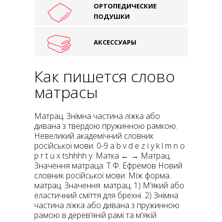
ОРТОПЕДИЧЕСКИЕ
ПОДУШКИ
АКСЕССУАРЫ
Как пишется слово
матрасы
Матрац. Знімна частина ліжка або
дивана з твердою пружинною рамкою.
Невеликий академічний словник
російської мови. 0-9 a b v d e z і y k l m n o
p r t u x tshhhh y. Матка ← → Матрац.
Значення матраца. Т.Ф. Ефремов Новий
словник російської мови. Між форма.
матрац. Значення: матрац. 1) М’який або
еластичний сміття для брехні. 2) Знімна
частина ліжка або дивана з пружинною
рамою в дерев’яній рамі та м'якій