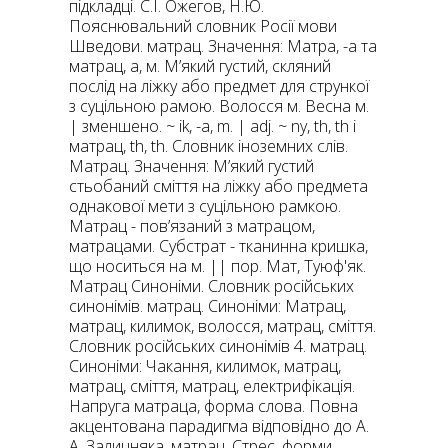
підкладці. С.І. Ожегов, Н.Ю.
Пояснювальний словник Росії мови
Шведови. матрац. Значення: Матра, -а та
матрац, a, м. М’який густий, скляний
послід на ліжку або предмет для стрункої
з суцільною рамою. Волосся м. Весна м.
| зменшено. ~ ik, -a, m. | adj. ~ ny, th, th і
матрац, th, th. Словник іноземних слів.
Матрац. Значення: М’який густий
стьобаний сміття на ліжку або предмета
однакової мети з суцільною рамкою.
Матрац - пов’язаний з матрацом,
матрацами. Субстрат - тканинна кришка,
що носиться на м. || пор. Мат, Туюф'як.
Матрац Синоніми. Словник російських
синонімів. матрац. Синоніми: Матрац,
матрац, килимок, волосся, матрац, сміття.
Словник російських синонімів 4. матрац.
Синоніми: Чакання, килимок, матрац,
матрац, сміття, матрац, електрифікація.
Напруга матраца, форма слова. Повна
акцентована парадигма відповідно до А.
А. Залицняка. матрац. Стрес, форми