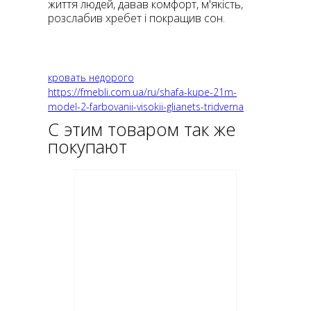
життя людей, давав комфорт, м'якість,
розслабив хребет і покращив сон.
кровать недорого
https://fmebli.com.ua/ru/shafa-kupe-21m-
model-2-farbovanii-visokii-glianets-tridverna
С этим товаром так же
покупают