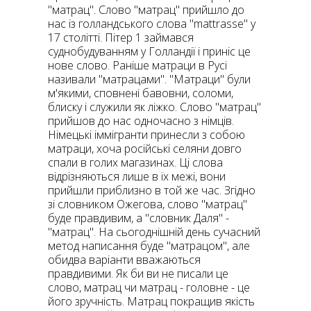
"матрац". Слово "матрац" прийшло до
нас із голландського слова "mattrasse" у
17 столітті. Пітер 1 займався
суднобудуванням у Голландії і приніс це
нове слово. Раніше матраци в Русі
називали "матрацами". "Матраци" були
м'якими, сповнені бавовни, соломи,
блиску і служили як ліжко. Слово "матрац"
прийшов до нас одночасно з німців.
Німецькі іммігранти принесли з собою
матраци, хоча російські селяни довго
спали в голих магазинах. Ці слова
відрізняються лише в їх межі, вони
прийшли приблизно в той же час. Згідно
зі словником Ожегова, слово "матрац"
буде правдивим, а "словник Даля" -
"матрац". На сьогоднішній день сучасний
метод написання буде "матрацом", але
обидва варіанти вважаються
правдивими. Як би ви не писали це
слово, матрац чи матрац - головне - це
його зручність. Матрац покращив якість