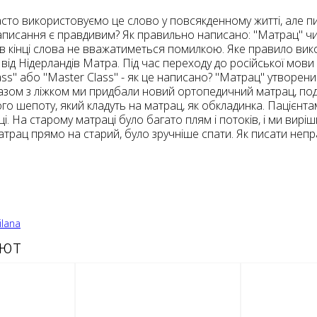
асто використовуємо це слово у повсякденному житті, але п
в написання є правдивим? Як правильно написано: "Матрац"
 в кінці слова не вважатиметься помилкою. Яке правило ви
д Нідерландів Матра. Під час переходу до російської мови 
ass" або "Master Class" - як це написано? "Матрац" утворен
 Разом з ліжком ми придбали новий ортопедичний матрац, по
ого шепоту, який кладуть на матрац, як обкладинка. Пацієн
. На старому матраці було багато плям і потоків, і ми вирі
трац прямо на старий, було зручніше спати. Як писати непр
ilana
ают