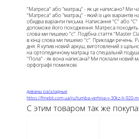
"Матреса" або "матрац" - як це написано? Ми ч
"Матреса" або "матрац" - який із цих варіанті
обидва варіанти письма. Написання "C" або "C"
допоможе його походження. Матреса походить ві
слова ми пишемо "c". Подібна стаття "Master Cl
в кінці слова ми пишемо "c". Приклади речень.
дня. Я купив новий аркуш, виготовлений з щільн
на ортопедичному матраці та спеціальній подушці
"Пола" - як вона написана? Ми поклали новий ма
орфографії помилкові.
диваны раскладные
https://fmebli.com.ua/ru/tumba-verhnia-v-30kz-h-920-m
С этим товаром так же покуп