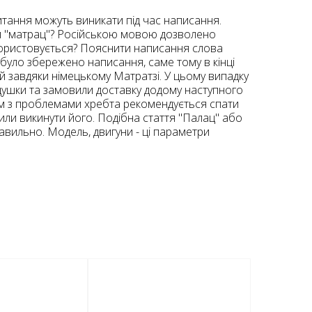
итання можуть виникати під час написання.
 чи "матрац"? Російською мовою дозволено
користовується? Пояснити написання слова
було збережено написання, саме тому в кінці
ий завдяки німецькому Матратзі. У цьому випадку
душки та замовили доставку додому наступного
там з проблемами хребта рекомендується спати
шили викинути його. Подібна стаття "Палац" або
авильно. Модель, двигуни - ці параметри