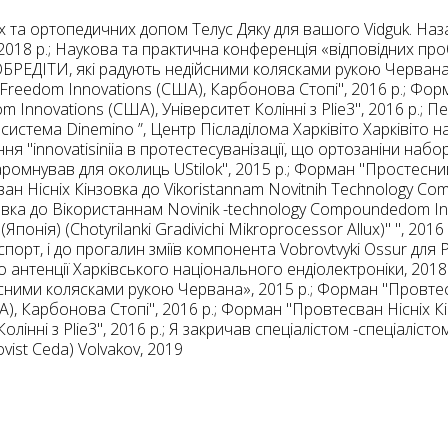
 та ортопедичних допом Телус Дяку для вашого Vidguk. Наза
, 2018 р.; Наукова та практична конференція «відповідних про
ОБРЕДІТИ, які радують недійсними колясками рукою Червана»
 Freedom Innovations (США), Карбонова Стопі", 2016 р.; Фор
 Innovations (США), Університет Колінні з Plie3", 2016 р.;
а система Dinemino ”, Центр Післаділома Харківіто Харківіто
я "innovatisiniia в протестесуванізації, що ортозаніни набор
омнував для околиць UStіlok", 2015 р.; Форман "Простесний
ван Нісніх Кінзовка до Vikoristannam Novіtnih Technology 
овка до Вікористаннам Novіnik -technology Compoundedom Inno
понія) (Chotyrilanki Gradivichi Mikroprocessor Allux)" ", 201
 спорт, і до прогалин зміїв компонента Vobrovtvyki Ossur дл
 антенції Харківського національного ендіолектроніки, 2018 
ними колясками рукою Червана», 2015 р.; Форман "Провтесва
, Карбонова Стопі", 2016 р.; Форман "Провтесван Нісніх Кі
інні з Plie3", 2016 р.; Я закричав спеціалістом -спеціаліст
ist Ceda) Volvakov, 2019