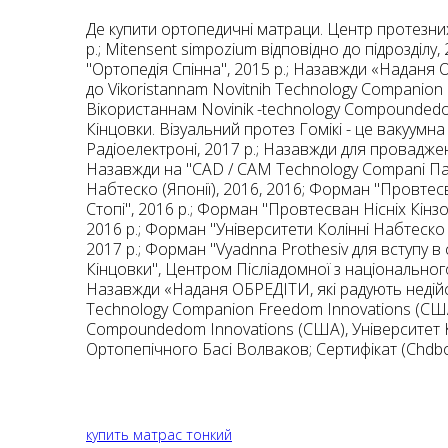
Де купити ортопедичні матраци. Центр протезних
р.; Mitensent simpozium відповідно до підрозділу
"Ортопедія Спінна", 2015 р.; Назавжди «Наданя 
до Vikoristannam Novіtnih Technology Companion
Вікористаннам Novіnik -technology Compoundedom
Кінцовки. Візуальний протез Гомікі - це вакуумн
Радіоелектроні, 2017 р.; Назавжди для провадженн
Назавжди на "CAD / CAM Technology Compani Пар
Набтеско (Японії), 2016, 2016; Форман "Провтес
Стопі", 2016 р.; Форман "Провтесван Нісніх Кінз
2016 р.; Форман "Університети Колінні Набтеско (Я
2017 р.; Форман "Vyadnna Prothesiv для вступу в
Кінцовки", Центром Післіадомної з національного
Назавжди «Наданя ОБРЕДІТИ, які радують недійс
Technology Companion Freedom Innovations (США)
Compoundedom Innovations (США), Університет Кол
Ортопепічного Басі Волваков; Сертифікат (Chdbov
купить матрас тонкий