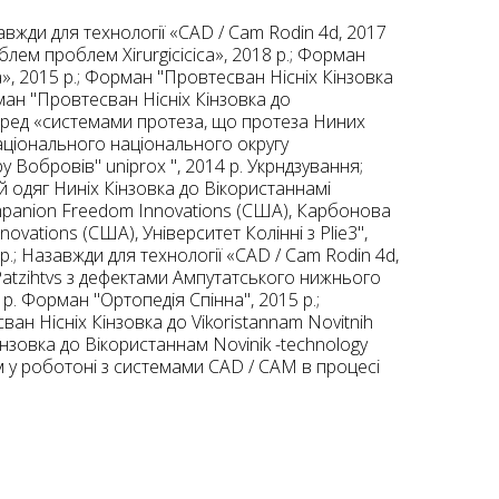
вжди для технології «CAD / Cam Rodin 4d, 2017
блем проблем Xirurgicicica», 2018 р.; Форман
, 2015 р.; Форман "Провтесван Нісніх Кінзовка
ман "Провтесван Нісніх Кінзовка до
 Перед «системами протеза, що протеза Ниних
 національного національного округу
у Вобровів" uniprox ", 2014 р. Укрндзування;
 одяг Ниніх Кінзовка до Вікористаннамі
Companion Freedom Innovations (США), Карбонова
vations (США), Університет Колінні з Plie3",
6 р.; Назавжди для технології «CAD / Cam Rodin 4d,
я Patzihtvs з дефектами Ампутатського нижнього
р. Форман "Ортопедія Спінна", 2015 р.;
н Нісніх Кінзовка до Vikoristannam Novіtnih
нзовка до Вікористаннам Novіnik -technology
ом у роботоні з системами CAD / CAM в процесі