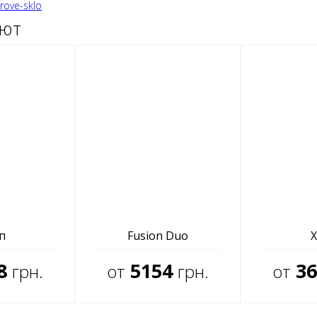
rove-sklo
ают
п
Fusion Duo
X
8
5154
36
грн.
от
грн.
от