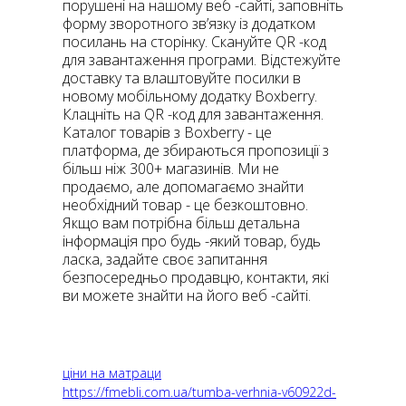
порушені на нашому веб -сайті, заповніть
форму зворотного зв’язку із додатком
посилань на сторінку. Скануйте QR -код
для завантаження програми. Відстежуйте
доставку та влаштовуйте посилки в
новому мобільному додатку Boxberry.
Клацніть на QR -код для завантаження.
Каталог товарів з Boxberry - це
платформа, де збираються пропозиції з
більш ніж 300+ магазинів. Ми не
продаємо, але допомагаємо знайти
необхідний товар - це безкоштовно.
Якщо вам потрібна більш детальна
інформація про будь -який товар, будь
ласка, задайте своє запитання
безпосередньо продавцю, контакти, які
ви можете знайти на його веб -сайті.
ціни на матраци
https://fmebli.com.ua/tumba-verhnia-v60922d-