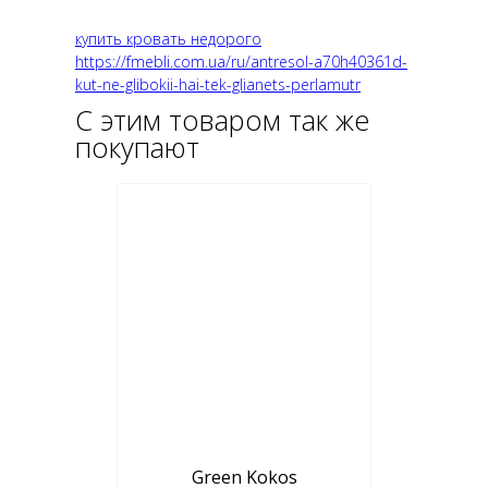
купить кровать недорого
https://fmebli.com.ua/ru/antresol-a70h40361d-
kut-ne-glibokii-hai-tek-glianets-perlamutr
С этим товаром так же
покупают
Green Kokos