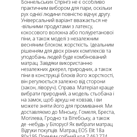
Боннельських Спрінгз не є особливо
практичним вибором для пари, оскільки
рух однієї людини повністю відчує другу.
Універсальний варіант вважається не
-вільними продуктами з латексу,
кокосового волокна або поліуретанової
піни, а також моделі з незалежним
весняним блоком; жорсткість. Ідеальним
рішенням для двох різних комплексів та
уподобань людей буде комбінований
матрац. Завдяки використанню
незалежних джерел, природних, а також
піни в конструкції блоків його жорсткості,
він регулюється залежно від сторони
(закон, ліворуч); Справа. Матеріал краще
вибрати природний, а модель стьобана і
на замок, щоб аркуш не ковзав, і ви
можете зняти його для промивання. Ми
доставляємо до Мінську, Гомеля, Бреста,
Могілева, Гродно та Вітебську, а також
де -небудь у Білорусі! Як вибрати матрац.
Відгуки покупців. Матрац EOS Elit 18a
80x195 Преміум срібний код 7.462.774