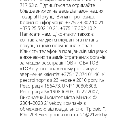
717.63 с. Підпишіться та отримайте
більше знижок на весь діапазон наших
товарів! Покупці. Вигідні пропозиції.
Корисна інформація. +375 29 302 10 21.
+375 25 502 10 21. +375 17 302 10 21.
Написати нам. Ці контакти також є
контактами для спілкування з питань
покупців щодо порушення їх прав.
Кількість телефонів працівників місцевих
виконавчих та адміністративних органів
за місцем реєстрації ТОВ «ТОВ« ТОВ
«ТОВ», уповноваженому розглянути
звернення клієнтів: +375 17 374 01 46. У
реєстрі торгів з 23 червня 2010 року, №
Реєстрація 156473, UNP 190806803,
Реєстрація № 190806803, 02.22.2007,
Виконавчий комітет міста Мінськ. ©
2004–2023 21vek.by, компанія з
обмеженою відповідальністю "Тріовіст",
Юр. 203 Електронна пошта:
21@21vek.by
.