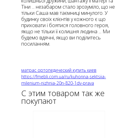
колишньої дружини, шантажу її матері та
Тіни ... незабаром стало зрозуміло, що не
тільки Саша мав таємниці минулого. У
будинку своїх клієнтів у кожного є що
приховати і боятися головного героя,
якщо не тільки її колишня людина ... Ми
будемо вдячні, якщо ви поділитесь
посиланням.
матрас ортопедический купить киев
https://fmebli.com.ua/ru/kuhonna-sektsiia-
milenium-nizhnia-20n-820-1dv-prava
С этим товаром так же
покупают