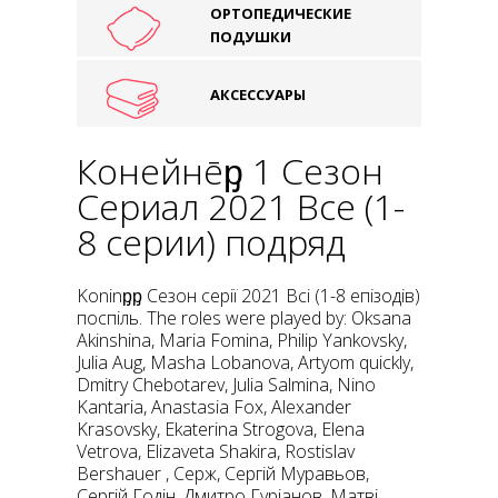
ОРТОПЕДИЧЕСКИЕ
ПОДУШКИ
АКСЕССУАРЫ
Конҭейнēᶈ 1 Сезон
Сериал 2021 Все (1-
8 серии) подряд
Koninᶈᶈ Сезон серії 2021 Всі (1-8 епізодів)
поспіль. The roles were played by: Oksana
Akinshina, Maria Fomina, Philip Yankovsky,
Julia Aug, Masha Lobanova, Artyom quickly,
Dmitry Chebotarev, Julia Salmina, Nino
Kantaria, Anastasia Fox, Alexander
Krasovsky, Ekaterina Strogova, Elena
Vetrova, Elizaveta Shakira, Rostislav
Bershauer , Серж, Сергій Муравьов,
Сергій Годін, Дмитро Гуріанов, Матві