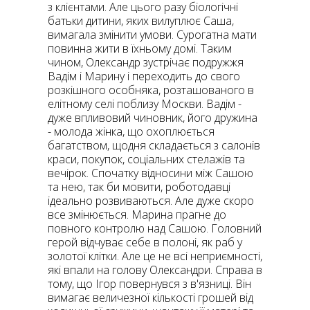
з клієнтами. Але цього разу біологічні
батьки дитини, яких вилуплює Саша,
вимагала змінити умови. Сурогатна мати
повинна жити в їхньому домі. Таким
чином, Олександр зустрічає подружжя
Вадім і Марину і переходить до свого
розкішного особняка, розташованого в
елітному селі поблизу Москви. Вадім -
дуже впливовий чиновник, його дружина
- молода жінка, що охоплюється
багатством, щодня складається з салонів
краси, покупок, соціальних стелажів та
вечірок. Спочатку відносини між Сашою
та нею, так би мовити, роботодавці
ідеально розвиваються. Але дуже скоро
все змінюється. Марина прагне до
повного контролю над Сашою. Головний
герой відчуває себе в полоні, як раб у
золотої клітки. Але це не всі неприємності,
які впали на голову Олександри. Справа в
тому, що Ігор повернувся з в'язниці. Він
вимагає величезної кількості грошей від