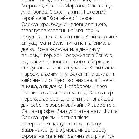
Морозов, Крістіна Маркова, Олександр
Анопроков. Сюжетна лінія: Головний
герой серії "Контейнер 1 сезон"
Олександра, будучи неповнолітньою,
зґвалтував хлопець на ім'я Ігор. В
результаті вона завагітніла. У цій жахливій
ситуації мати Валентина не підтримала
дочку. Вона звинуватила дівчину у
всьому, і Ігор, хоч і одружився з Сашою,
відправив неповнолітнього в бари для
спокушання та зґвалтування. Коли Саша
народила дочку Тіну, Валентина взяла її і,
здійснивши опікунство, виховала її, не як
внучка, а як дочка. Незабаром, через
постійні докори своєї матері, Олександр
переїхав до орендного житла і знайшов
для себе не зовсім звичайний заробіток.
Саша - професійна сурогатна мати. Життя
Олександри змінюється після
завершення наступного контракту.
Зазвичай, згідно з умовами договору,
сурогатна мати не повинна зустрічатися