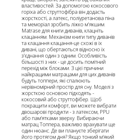
властивостей. За допомогою кокосового
горіха або струттофібра він додасть
жорсткості, а латекс, поліуретанова піна
та меморіал зробить ліжко м'якшим.
Matrase для книги диванів, клацніть
клацанням. Механізм книги типу диванів
та клацання клацання-це схожі в їх
дивані, що обертаються відносно їх
з'єднання один з одним. Особливість
більшості з них - це досить помітний
перехід між блоками. З цієї причини
найкращими матрацами для цих диванів
будуть топпери, які спалюють
нерівномірний простір для сну. Моделі з
жорсткою основою підходять -
кокосовий або струттофібер. Щоб
покращити комфорт, ви можете вибрати
двошарові продукти - з латексом, PPU
або пам’ятками зверху. Вибираючи
матрац Топпера, важливо врахувати ще
один нюанс. Де ви плануєте зберігати
його протягом дня? Якщо тонкий м’який