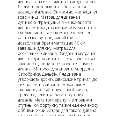
дивана, в інших з сидіння та додаткового
блоку, в третьому - він зберігається
всередині дивана. Вимоги до матраца тут
зовсім інші. Матрац для дивана з
сутичкою. Французька ліжечко-висота
дивана матраца зазвичай обмежена 3-5
см; Американське ліжечко або Sedflex
часто має ортопедичний гриль і
дозволяє вибрати матрац до 10 см
заввишки для сну. Матрац для
розкладного дивана. Завдання матраців
для складання диванів злегка змінюється
залежно від типу перетворення самого
дивана. Матреса для диванів Авордона,
Євробрніха, Дельфін. Ряд диванів
утворюють досить рівномірне причал. До
них належать дивани з механізмом:
акордеон, дельфін, пум, євробнячна,
прокатка, тики-так, багато кутових
диванів. Мета топпера тут - виправити
ступінь комфорту сну та зменшення зносу
оббивки. Який матрац для такого дивана
краще вибрати, залежить від бажаних