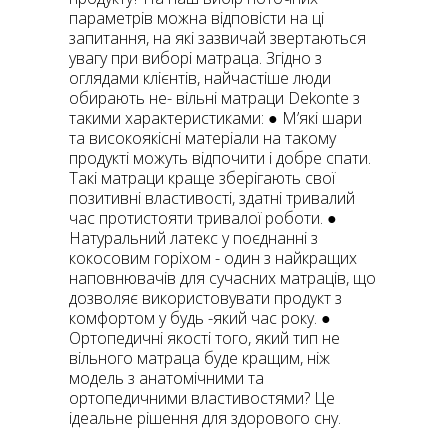
параметрів можна відповісти на ці
запитання, на які зазвичай звертаються
увагу при виборі матраца. Згідно з
оглядами клієнтів, найчастіше люди
обирають не- вільні матраци Dekonte з
такими характеристиками: ● М’які шари
та високоякісні матеріали на такому
продукті можуть відпочити і добре спати.
Такі матраци краще зберігають свої
позитивні властивості, здатні тривалий
час протистояти тривалої роботи. ●
Натуральний латекс у поєднанні з
кокосовим горіхом - один з найкращих
наповнювачів для сучасних матраців, що
дозволяє використовувати продукт з
комфортом у будь -який час року. ●
Ортопедичні якості того, який тип не
вільного матраца буде кращим, ніж
модель з анатомічними та
ортопедичними властивостями? Це
ідеальне рішення для здорового сну.