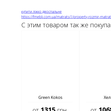
купити ліжко двоспальне
https://fmebli.com.ua/matratsi1/property-rozmir-matra
С этим товаром так же покуп
Green Kokos
Хел
1315
106
от
грн.
от