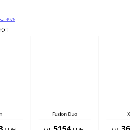
tsa-4976
ают
п
Fusion Duo
X
8
5154
36
грн.
от
грн.
от