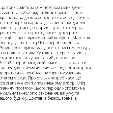
що вони сидять за комп’ютером цілий день?
сидіти на робочому столі чи водіння, в якій
а краще за традицією довіряти сну, доглядаючи за
стка поверхня корисна для спини і продовжує
, пристосуватися до форми сну та рівномірно
ристовує кілька ортопедичних ручок різної
асту дбає про індивідуальний комфорт. Матеріал
ратуру ліжка. Uniq Sleep виробляє Унрі та
. Знімна обкладинка має досить приємну текстуру
ід вологи та пилу. Купівля в Інтернеті замість
купки викликають у вас легкий дискомфорт,
еб -сайті виробника, який надсилає замовлення
 до продажів, йому доведеться подвоїти витрати
ретворитися на нескінченну «пристосування»
ротягом місяця. Про стільки потреб часу, що
кової впевненості у правильному виборі. Uniq
куванням протягом цього періоду, його можна
нікальну технологію стиснення, вакууму та
 вашого будинку. Доставка безкоштовна, а