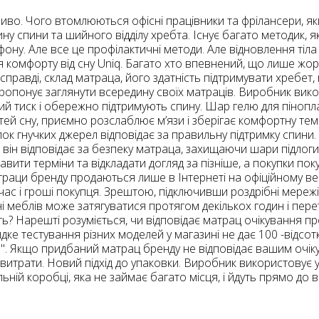
иво. Чого втомлюються офісні працівники та фрілансери, як
спини та шийного відділу хребта. Існує багато методик, як 
ефону. Але все це профілактичні методи. Але відновлення тіл
 комфорту від сну Uniq. Багато хто впевнений, що лише жор
справді, склад матраца, його здатність підтримувати хребет
 пропонує заглянути всередину своїх матраців. Виробник вико
ний тиск і обережно підтримують спину. Шар гелю для пінопл
й сну, приємно розслаблює м’язи і зберігає комфортну темпе
лок гнучких джерел відповідає за правильну підтримку спини
, він відповідає за безпеку матраца, захищаючи шари підлоги в
авити терміни та відкладати догляд за пізніше, а покупки по
Матраци бренду продаються лише в Інтернеті на офіційному в
ас і гроші покупця. Зрештою, підключивши роздрібні мережі
ині меблів може затягуватися протягом декількох годин і пе
ть? Нарешті розуміється, чи відповідає матрац очікування п
ке тестування різних моделей у магазині не дає 100 -відсот
ів". Якщо придбаний матрац бренду не відповідає вашим очі
итрати. Новий підхід до упаковки. Виробник використовує у
ьній коробці, яка не займає багато місця, і йдуть прямо до