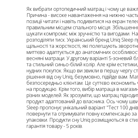
Як вибрати ортопедичний матрац і чому це важл
Причина - високе навантаження на нижню частину 
позиції читати і навіть подивитися на екран тел
правильним місцем спального місця. Збільшення
шукати компроміс між зручністю та вигодами. На
розподіляти тиск. Український бренд Uniq Sleep
щільності та жорсткості, які полегшують зворот
миттєво адаптується до анатомічних особливосте
весняні матраци. У другому варіанті 5-зоневий б
та стильний синьо-білий колір. Але крім естетики
нудних покупок. Якщо ви звикли в першу чергу ст
рішення від сну Uniq, безумовно, підійде вам. 
безпосередньо клієнтам. Це суттєво економить ч
на продукцію. Крім того, вибір матраца в магаз
різних моделей. Як зрозуміти, що матрац підходи
продукт адаптований до власника. Ось чому швид
Sleep пропонує унікальний варіант "Тест 100 дн
повернути та отримувати повну компенсацію за в
упаковки. Продукти сну Uniq розміщуються в стил
гарантія товару - 5 років.