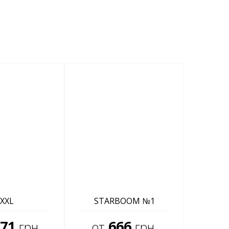
XXL
STARBOOM №1
71
666
грн.
от
грн.