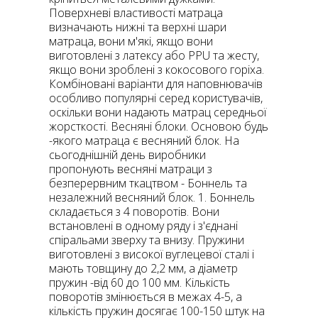
Поверхневі властивості матраца
визначають нижні та верхні шари
матраца, вони м'які, якщо вони
виготовлені з латексу або PPU та жесту,
якщо вони зроблені з кокосового горіха.
Комбіновані варіанти для наповнювачів
особливо популярні серед користувачів,
оскільки вони надають матрац середньої
жорсткості. Весняні блоки. Основою будь
-якого матраца є весняний блок. На
сьогоднішній день виробники
пропонують весняні матраци з
безперервним ткацтвом - Боннель та
незалежний весняний блок. 1. Боннель
складається з 4 поворотів. Вони
встановлені в одному ряду і з'єднані
спіральами зверху та внизу. Пружини
виготовлені з високої вуглецевої сталі і
мають товщину до 2,2 мм, а діаметр
пружин -від 60 до 100 мм. Кількість
поворотів змінюється в межах 4-5, а
кількість пружин досягає 100-150 штук на