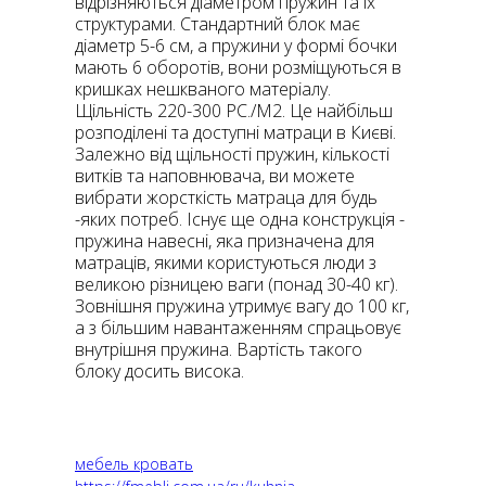
відрізняються діаметром пружин та їх
структурами. Стандартний блок має
діаметр 5-6 см, а пружини у формі бочки
мають 6 оборотів, вони розміщуються в
кришках нешкваного матеріалу.
Щільність 220-300 PC./M2. Це найбільш
розподілені та доступні матраци в Києві.
Залежно від щільності пружин, кількості
витків та наповнювача, ви можете
вибрати жорсткість матраца для будь
-яких потреб. Існує ще одна конструкція -
пружина навесні, яка призначена для
матраців, якими користуються люди з
великою різницею ваги (понад 30-40 кг).
Зовнішня пружина утримує вагу до 100 кг,
а з більшим навантаженням спрацьовує
внутрішня пружина. Вартість такого
блоку досить висока.
мебель кровать