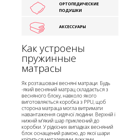
ОРТОПЕДИЧЕСКИЕ
ПОДУШКИ
АКСЕССУАРЫ
Как устроены
пружинные
матрасы
Як розташовані весняні матраци. Будь
-який весняний матрац складається з
весняного блоку, навколо якого
виготовляється коробка з PPU, щоб
сторона матраца могла витримати
навантаження сидячої людини. Верхній і
нижній м'який шар приклеєний до
коробки. У рідкісних випадках весняний
блок оснащений рамою, до якої шари
кріпиться металевими дужками.