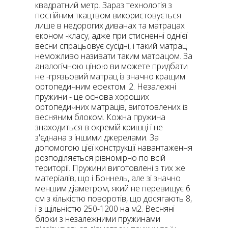
квадратний метр. Зараз технологія з
постійним ткацтвом використовується
лише в недорогих диванах та матрацах
економ -класу, адже при стисненні однієї
весни спрацьовує сусідні, і такий матрац
неможливо називати таким матрацом. За
аналогічною ціною ви можете придбати
не -грязьовий матрац із значно кращим
ортопедичним ефектом. 2. Незалежні
пружини - це основа хороших
ортопедичних матраців, виготовлених із
весняним блоком. Кожна пружина
знаходиться в окремій кришці і не
з'єднана з іншими джерелами. За
допомогою цієї конструкції навантаження
розподіляється рівномірно по всій
території. Пружини виготовлені з тих же
матеріалів, що і Боннель, але зі значно
меншим діаметром, який не перевищує 6
см з кількістю поворотів, що досягають 8,
і з щільністю 250-1200 на м2. Весняні
блоки з незалежними пружинами