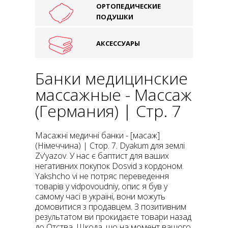
ОРТОПЕДИЧЕСКИЕ
ПОДУШКИ
АКСЕССУАРЫ
Банки медицинские
массажные - Массаж
(Германия) | Стр. 7
Масажні медичні банки - [масаж]
(Німеччина) | Стор. 7. Dyakum для землі
Zv'yazov. У нас є баптист для ваших
негативних покупок Dosvid з кордоном.
Yakshcho vi не потряс переведення
товарів у vidpovoudniy, опис я був у
самому часі в україні, вони можуть
домовитися з продавцем. З позитивним
результатом ви прокидаєте товари назад
до Отства. Шкода, що на момент вашого