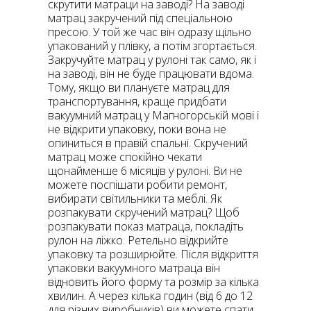
скрутити матраци на заводі? На заводі
матрац закручений під спеціальною
пресою. У той же час він одразу щільно
упакований у плівку, а потім згортається.
Закручуйте матрац у рулоні так само, як і
на заводі, він не буде працювати вдома.
Тому, якщо ви плануєте матрац для
транспортування, краще придбати
вакуумний матрац у Магногорській мові і
не відкрити упаковку, поки вона не
опиниться в правій спальні. Скручений
матрац може спокійно чекати
щонайменше 6 місяців у рулоні. Ви не
можете поспішати робити ремонт,
вибирати світильники та меблі. Як
розпакувати скручений матрац? Щоб
розпакувати показ матраца, покладіть
рулон на ліжко. Ретельно відкрийте
упаковку та розширюйте. Після відкриття
упаковки вакуумного матраца він
відновить його форму та розмір за кілька
хвилин. А через кілька годин (від 6 до 12
для різних виробників) ви можете спати