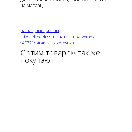
на матраці.
раскладные диваны
https://fmebli.com.ua/ru/tumba-verhnia-
v40721d-frantsuzkii-prestizh
С этим товаром так же
покупают