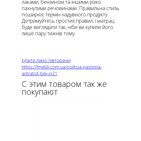
лаками, бензином та іншими різко
пахнутими речовинами. Правильна стиль
поширює термін надувного продукту.
Дотримуйтесь простих правил, і матрац
буде виглядати так, ніби ви купили його
лише пару тижнів тому.
купити ліжко півторачку
https://fmebli.com.ua/politsia-nastinna-
antratsit-bilii-xr21
С этим товаром так же
покупают