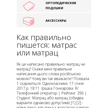
ОРТОПЕДИЧЕСКИЕ
ПОДУШКИ
АКСЕССУАРЫ
Как правильно
пишется: матрас
или матрац
Як це написано правильно: матрац чи
матрац? Скажи мені правильне
написання цього слова російською
мовою? Чому ви так вважаєте? Похвала
1 скаржиться. Однокласники. 17 січня
2017 р. 18:11. Ірішка Гонхарова. R/
Телефонний оператор | Рейтинг: 396 |
Студент. Матрац або матрац (обидва
варіанти однаково допустимі) [1] [2] -
м'яке ліжко для ліжка з жорсткою рамою