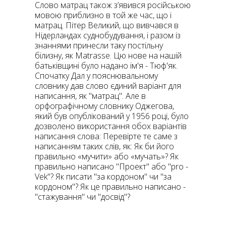
Слово матрац також з’явився російською
мовою приблизно в той же час, що і
матрац. Пітер Великий, що вивчався в
Нідерландах суднобудування, і разом із
знаннями принесли таку постільну
білизну, як Matrasse. Цю нове на нашій
батьківщині було надано ім'я - Тюф'як.
Спочатку Дал у пояснювальному
словнику дав слово єдиний варіант для
написання, як "матрац". Але в
орфографічному словнику Оджегова,
який був опублікований у 1956 році, було
дозволено використання обох варіантів
написання слова: Перевірте те саме з
написанням таких слів, як: Як би його
правильно «мучити» або «мучать»? Як
правильно написано "Проект" або "pro -
Vek"? Як писати "за кордоном" чи "за
кордоном"? Як це правильно написано -
"стажування" чи "досвід"?