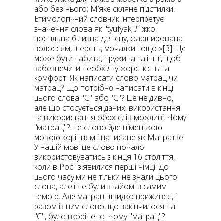
або без нього; М’яке скляне підстилки.
Етимологічний словник інтерпретує
значення слова як "tyufyak; Ліжко,
постільна білизна для сну, фарширована
волоссям, шерсть, мочалки тощо »[3]. Це
може бути набита, пружина та інші, щоб
забезпечити необхідну жорсткість та
комфорт. Як написати слово матрац чи
матрац? Що потрібно написати в кінці
цього слова "C" або "C"? Це не дивно,
але що стосується даних, використання
та використання обох слів можливі. Чому
"матрац"? Це слово йде німецькою
мовою корінням і написане як Матратзе.
У нашій мові це слово почало
використовуватись з кінця 16 століття,
коли в Росії з'явилися перші німці. До
цього часу ми не тільки не знали цього
слова, але і не були знайомі з самим
темою. Але матрац швидко прижився, і
разом із ним слово, що закінчилося на
"С", було вкорінено. Чому "матрац"?