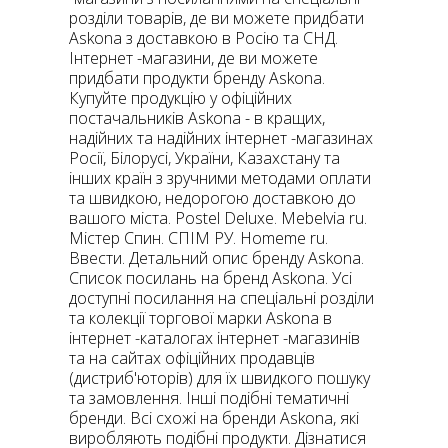
розділи товарів, де ви можете придбати
Askona з доставкою в Росію та СНД.
Інтернет -магазини, де ви можете
придбати продукти бренду Askona.
Купуйте продукцію у офіційних
постачальників Askona - в кращих,
надійних та надійних інтернет -магазинах
Росії, Білорусі, України, Казахстану та
інших країн з зручними методами оплати
та швидкою, недорогою доставкою до
вашого міста. Postel Deluxe. Mebelvia ru.
Містер Спин. СПІМ РУ. Homeme ru.
Ввести. Детальний опис бренду Askona.
Список посилань на бренд Askona. Усі
доступні посилання на спеціальні розділи
та колекції торгової марки Askona в
інтернет -каталогах інтернет -магазинів
та на сайтах офіційних продавців
(дистриб'юторів) для їх швидкого пошуку
та замовлення. Інші подібні тематичні
бренди. Всі схожі на бренди Askona, які
виробляють подібні продукти. Дізнатися