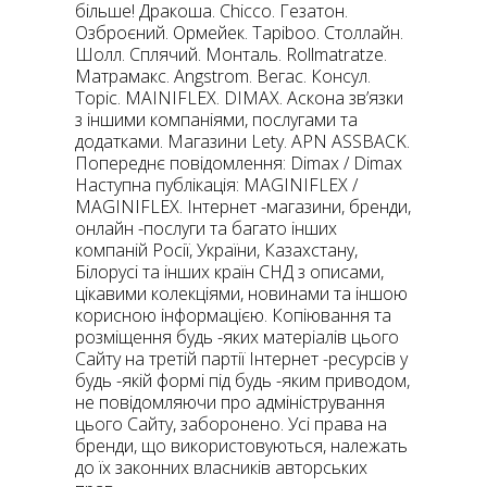
більше! Дракоша. Chicco. Гезатон.
Озброєний. Ормейек. Tapiboo. Столлайн.
Шолл. Сплячий. Монталь. Rollmatratze.
Матрамакс. Angstrom. Вегас. Консул.
Торіс. MAINIFLEX. DIMAX. Аскона зв’язки
з іншими компаніями, послугами та
додатками. Магазини Lety. APN ASSBACK.
Попереднє повідомлення: Dimax / Dimax
Наступна публікація: MAGINIFLEX /
MAGINIFLEX. Інтернет -магазини, бренди,
онлайн -послуги та багато інших
компаній Росії, України, Казахстану,
Білорусі та інших країн СНД з описами,
цікавими колекціями, новинами та іншою
корисною інформацією. Копіювання та
розміщення будь -яких матеріалів цього
Сайту на третій партії Інтернет -ресурсів у
будь -якій формі під будь -яким приводом,
не повідомляючи про адміністрування
цього Сайту, заборонено. Усі права на
бренди, що використовуються, належать
до їх законних власників авторських