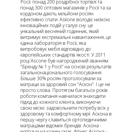
Росії: понад 200 роздрібної торгівлі та
понад 300 оптових магазинів у Росії та за
кордоном дають мільйони росіян
ефективно спати. Askone володіє низкою
інноваційних подій у галузі сну: це
унікальний весняний годинник, який
витримує екстремальні навантаження, це
єдина лабораторія в Росії, яка
випробовує меблі відповідно до
європейських стандартів якості. У 2011
році Ascone був нагороджений званням
"Бренду № 1 у Росії" на основі результатів
загальнонаціонального голосування.
Більше 30% росіян проголосували за
матраци за здоровий сон "Аскон". І це не
просто слова. Протягом багатьох років
роботи компанія навчилася знаходити
підхід до кожного клієнта, виконуючи
свою місію: задовольнити потребу всіх у
здоровому та комфортному мрії. Аскона в
першу чергу славиться ортопедичними
матрацами відомих брендів: Аскона -
матраци на кожен смак, фітнес Аскона -