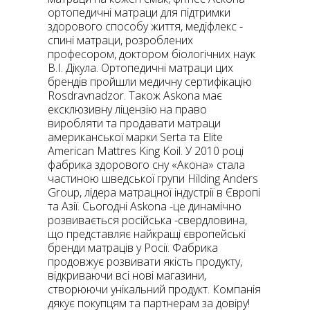
ортопедичні матраци для підтримки
здорового способу життя, медіфлекс -
спині матраци, розроблених
професором, доктором біологічних наук
В.І. Дікула. Ортопедичні матраци цих
брендів пройшли медичну сертифікацію
Rosdravnadzor. Також Askona має
ексклюзивну ліцензію на право
виробляти та продавати матраци
американської марки Serta та Elite
American Mattres King Koil. У 2010 році
фабрика здорового сну «Акона» стала
частиною шведської групи Hilding Anders
Group, лідера матрацної індустрії в Європі
та Азії. Сьогодні Askona -це динамічно
розвивається російська -свердловина,
що представляє найкращі європейські
бренди матраців у Росії. Фабрика
продовжує розвивати якість продукту,
відкриваючи всі нові магазини,
створюючи унікальний продукт. Компанія
дякує покупцям та партнерам за довіру!