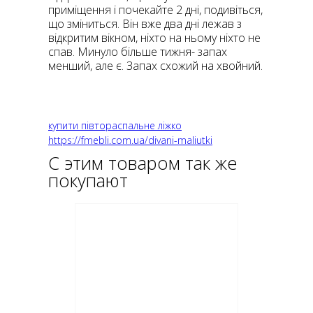
приміщення і почекайте 2 дні, подивіться,
що зміниться. Він вже два дні лежав з
відкритим вікном, ніхто на ньому ніхто не
спав. Минуло більше тижня- запах
менший, але є. Запах схожий на хвойний.
купити півтораспальне ліжко
https://fmebli.com.ua/divani-maliutki
С этим товаром так же
покупают