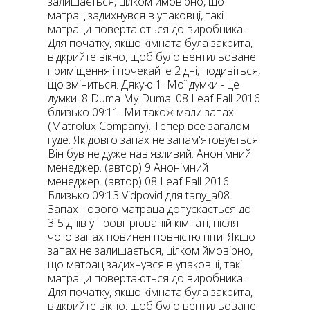
залишається, цілком ймовірно, що
матрац задихнувся в упаковці, такі
матраци повертаються до виробника.
Для початку, якщо кімната була закрита,
відкрийте вікно, щоб було вентильоване
приміщення і почекайте 2 дні, подивіться,
що зміниться. Дякую 1. Мої думки - це
думки. 8 Duma My Duma. 08 Leaf Fall 2016
близько 09:11. Ми також мали запах
(Matrolux Company). Тепер все загалом
гуде. Як довго запах не запам'ятовується.
Він був не дуже нав'язливий. Анонімний
менеджер. (автор) 9 Анонімний
менеджер. (автор) 08 Leaf Fall 2016
Близько 09:13 Vidpovid для tany_a08.
Запах нового матраца допускається до
3-5 днів у провітрюваній кімнаті, після
чого запах повинен повністю піти. Якщо
запах не залишається, цілком ймовірно,
що матрац задихнувся в упаковці, такі
матраци повертаються до виробника.
Для початку, якщо кімната була закрита,
відкрийте вікно, щоб було вентильоване