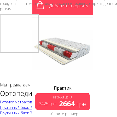
градусов в автоматических стиральных машинах при щадящем
Добавить в корзину
режиме.
Мы предлагаем
Практик
Ортопедические матрасы
НИЗКАЯ ЦЕНА
2664
Каталог матрасов
грн.
3425
грн.
Пружинный блок Pocket
Пружинный блок Bonnel
выберите размер: