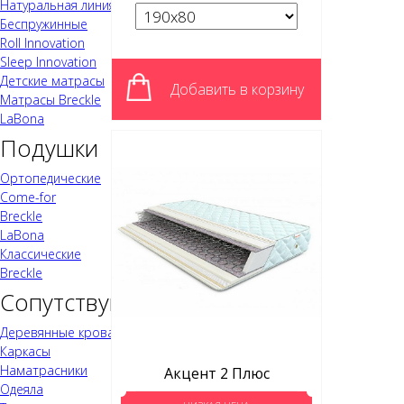
Натуральная линия
Беспружинные
Roll Innovation
Sleep Innovation
Детские матрасы
Добавить в корзину
Матрасы Breckle
LaBona
Подушки
Ортопедические
Come-for
Breckle
LaBona
Классические
Breckle
Сопутствующая продукция
Деревянные кровати
Каркасы
Наматрасники
Акцент 2 Плюс
Одеяла