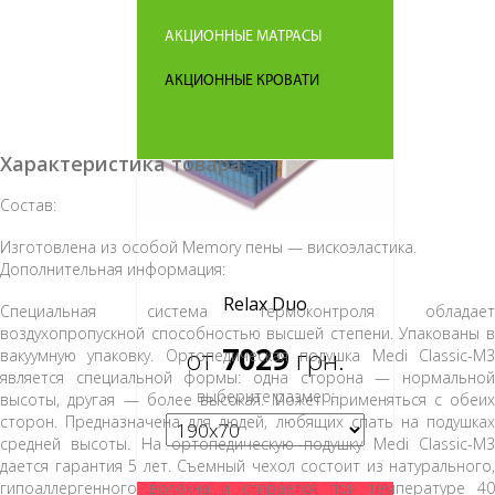
АКЦИОННЫЕ МАТРАСЫ
АКЦИОННЫЕ КРОВАТИ
Характеристика товара:
Состав:
Изготовлена из особой Memory пены — вискоэластика.
Дополнительная информация:
Relax Duo
Специальная система термоконтроля обладает
воздухопропускной способностью высшей степени. Упакованы в
7029
от
грн.
вакуумную упаковку. Ортопедическая подушка Medi Classic-M3
является специальной формы: одна сторона — нормальной
выберите размер:
высоты, другая — более высокая. Может применяться с обеих
сторон. Предназначена для людей, любящих спать на подушках
средней высоты. На ортопедическую подушку Medi Classic-M3
дается гарантия 5 лет. Съемный чехол состоит из натурального,
гипоаллергенного волокна и стирается при температуре 40