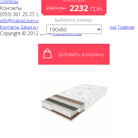
НИЗКАЯ ЦЕНА
Топперы
2232
грн.
Контакты
2363
грн.
(093)
361 25 27;
(044)
351 19 61
выберите размер:
info@matraci.kiev.ua
Контакты
Заказ и доставка
Полезная информация
О нас
Главная
Copyright © 2012-2014
matraci.kiev.ua
Добавить в корзину