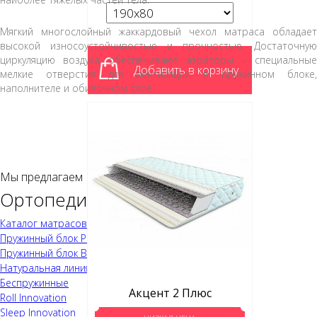
Мягкий многослойный жаккардовый чехол матраса обладает
высокой износоустойчивостью и прочностью. Достаточную
циркуляцию воздуха обеспечивают аэраторы – специальные
Добавить в корзину
мелкие отверстия для вентиляции в пружинном блоке,
наполнителе и обивочном слое.
Мы предлагаем
Ортопедические матрасы
Каталог матрасов
Пружинный блок Pocket
Пружинный блок Bonnel
Натуральная линия
Беспружинные
Акцент 2 Плюс
Roll Innovation
Sleep Innovation