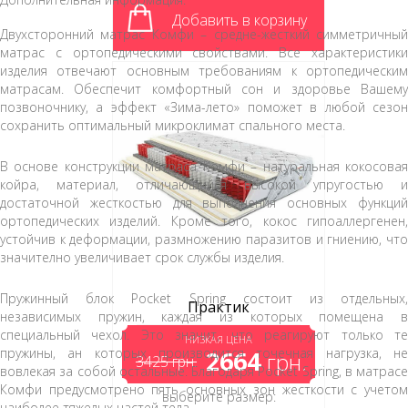
Добавить в корзину
Двухсторонний матрас Комфи – средне-жесткий симметричный
матрас с ортопедическими свойствами. Все характеристики
изделия отвечают основным требованиям к ортопедическим
матрасам. Обеспечит комфортный сон и здоровье Вашему
позвоночнику, а эффект «Зима-лето» поможет в любой сезон
сохранить оптимальный микроклимат спального места.
В основе конструкции матраса Комфи – натуральная кокосовая
койра, материал, отличающийся высокой упругостью и
достаточной жесткостью для выполнения основных функций
ортопедических изделий. Кроме того, кокос гипоаллергенен,
устойчив к деформации, размножению паразитов и гниению, что
значително увеличивает срок службы изделия.
Пружинный блок Pocket Spring состоит из отдельных,
Практик
независимых пружин, каждая из которых помещена в
специальный чехол. Это значит, что реагируют только те
НИЗКАЯ ЦЕНА
пружины, ан которых производится точечная нагрузка, не
2664
грн.
3425
грн.
вовлекая за собой остальные. Благодаря Pocket Spring, в матрасе
Комфи предусмотрено пять основных зон жесткости с учетом
выберите размер:
наиболее тяжелых частей тела.