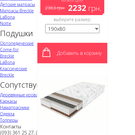
НИЗКАЯ ЦЕНА
Детские матрасы
2232
грн.
2363
грн.
Матрасы Breckle
LaBona
выберите размер:
Notte
Подушки
Ортопедические
Come-for
Добавить в корзину
Breckle
LaBona
Классические
Breckle
Сопутствующая продукция
Деревянные кровати
Каркасы
Наматрасники
Одеяла
Топперы
Контакты
(093)
361 25 27;
(044)
351 19 61